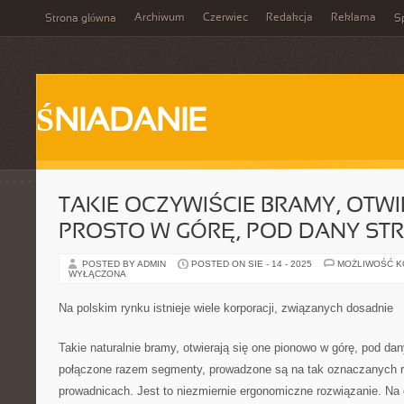
Archiwum
Czerwiec
Redakcja
Reklama
Strona główna
Sp
ŚNIADANIE
TAKIE OCZYWIŚCIE BRAMY, OTWI
PROSTO W GÓRĘ, POD DANY ST
POSTED BY ADMIN
POSTED ON SIE - 14 - 2025
MOŻLIWOŚĆ 
WYŁĄCZONA
Na polskim rynku istnieje wiele korporacji, związanych dosadnie
Takie naturalnie bramy, otwierają się one pionowo w górę, pod dan
połączone razem segmenty, prowadzone są na tak oznaczanych ro
prowadnicach. Jest to niezmiernie ergonomiczne rozwiązanie. Na 