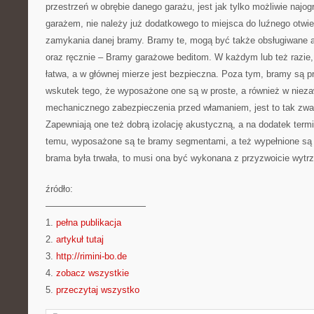
przestrzeń w obrębie danego garażu, jest jak tylko możliwie najog
garażem, nie należy już dodatkowego to miejsca do luźnego otwi
zamykania danej bramy. Bramy te, mogą być także obsługiwane a
oraz ręcznie – Bramy garażowe beditom. W każdym lub też razie, 
łatwa, a w głównej mierze jest bezpieczna. Poza tym, bramy są 
wskutek tego, że wyposażone one są w proste, a również w nie
mechanicznego zabezpieczenia przed włamaniem, jest to tak zwa
Zapewniają one też dobrą izolację akustyczną, a na dodatek termi
temu, wyposażone są te bramy segmentami, a też wypełnione są 
brama była trwała, to musi ona być wykonana z przyzwoicie wytr
źródło:
———————————
1.
pełna publikacja
2.
artykuł tutaj
3.
http://rimini-bo.de
4.
zobacz wszystkie
5.
przeczytaj wszystko