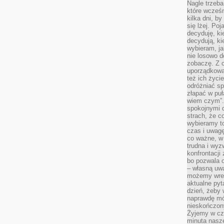
Nagle trzeba
które wcześn
kilka dni, b
się lżej. Po
decyduję, ki
decydują, k
wybieram, ja
nie losowo d
zobaczę. Z 
uporządkowa
też ich życie
odróżniać sp
złapać w puł
wiem czym”.
spokojnymi 
strach, że c
wybieramy t
czas i uwagę
co ważne, w 
trudna i wy
konfrontacj
bo pozwala 
– własną uw
możemy wres
aktualne pyt
dzień, żeby 
naprawdę mój
nieskończony
Żyjemy w cz
minuta nasz