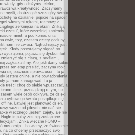
ro wtedy, gdy odłożymy telefon,
 prawdziwa kreatywność. Zaczynamy
ne myśli, dostrzegać szczegóły świata
ochotę na działanie: pójście na spacer,
zegoś własnymi rękami, rozmowę z
 ciągłego zerknięcia na ekran. Znikają
eki czasu”, które wcześniej zabierały
naście minut, a pod koniec dnia
 na dwie, trzy, czasem cztery godziny,
ikt nam nie zwróci. Najtrudniejszy jest
ątek. Kiedy przestajemy sięgać po
zyzwyczajenia, pojawia się dyskomfort.
 zmierzyć się z ciszą, z myślami,
iej zagłuszaliśmy. Ale jeśli damy sobie
y przez ten etap przejść, zaczyna robić
jawia się poczucie sprawczości – to ja
edy jestem online, a nie powiadomienia
iedy ja mam zareagować. To ja
kie treści chcę do siebie wpuszczać, a
obrane filmiki przesądzają o tym, co
czasem wiele osób odkrywa, że dzięki
niu cyfrowego świata porządkuje się
 offline. Łatwiej jest planować dzień,
rawy ważne od pilnych, nie dać się
apkę wiecznego „jestem zajęty, ale nie
 Nagłe impulsy zostają zastąpione
decyzjami. Znika wieczne FOMO –
oś nas omija – bo wiemy, że świadomie
o, na co chcemy przeznaczyć swój
. Ostatecznie sztuka wybierania tego,