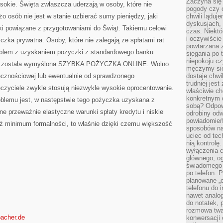
Zaczyna się
sokie. Święta zwłaszcza uderzają w osoby, które nie
pogody czy 
żo osób nie jest w stanie uzbierać sumy pieniędzy, jaki
chwili ląduj
dyskusjach, 
ki powiązane z przygotowaniami do Świąt. Takiemu celowi
czas. Niektó
i oczywiście
zka prywatna. Osoby, które nie zalegają ze spłatami rat
powtarzana 
blem z uzyskaniem pożyczki z standardowego banku.
sięgania po 
niepokoju c
ach została wymyślona SZYBKA POŻYCZKA ONLINE. Wolno
męczymy się
ecznościowej lub ewentualnie od sprawdzonego
dostaje chwi
trudniej jest
ęczyciele zwykle stosują niezwykle wysokie oprocentowanie.
właściwie c
konkretnym 
blemu jest, w następstwie tego pożyczka uzyskana z
sobą? Odpow
ne przeważnie elastyczne warunki spłaty kredytu i niskie
odrobiny odw
powiadomień.
ż minimum formalności, to właśnie dzięki czemu większość
sposobów na 
uciec od tec
nią kontrolę
wyłączenia c
głównego, ogr
świadomego 
po telefon. 
planowane „o
telefonu do 
nawet analog
do notatek, 
rozmowa twar
pacher.de
konwersacji 