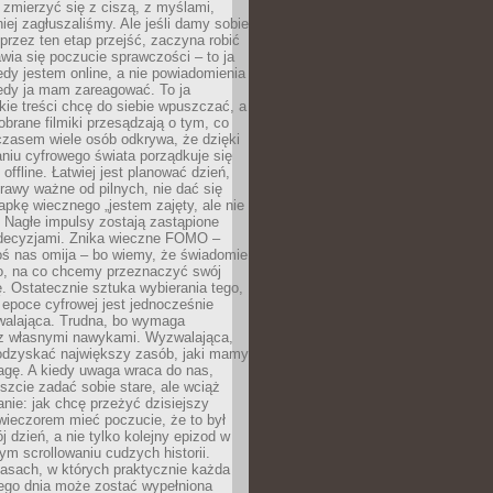
 zmierzyć się z ciszą, z myślami,
iej zagłuszaliśmy. Ale jeśli damy sobie
y przez ten etap przejść, zaczyna robić
jawia się poczucie sprawczości – to ja
edy jestem online, a nie powiadomienia
iedy ja mam zareagować. To ja
kie treści chcę do siebie wpuszczać, a
obrane filmiki przesądzają o tym, co
czasem wiele osób odkrywa, że dzięki
niu cyfrowego świata porządkuje się
 offline. Łatwiej jest planować dzień,
rawy ważne od pilnych, nie dać się
apkę wiecznego „jestem zajęty, ale nie
 Nagłe impulsy zostają zastąpione
decyzjami. Znika wieczne FOMO –
oś nas omija – bo wiemy, że świadomie
o, na co chcemy przeznaczyć swój
. Ostatecznie sztuka wybierania tego,
epoce cyfrowej jest jednocześnie
zwalająca. Trudna, bo wymaga
i z własnymi nawykami. Wyzwalająca,
odzyskać największy zasób, jaki mamy
agę. A kiedy uwaga wraca do nas,
zcie zadać sobie stare, ale wciąż
anie: jak chcę przeżyć dzisiejszy
wieczorem mieć poczucie, że to był
 dzień, a nie tylko kolejny epizod w
m scrollowaniu cudzych historii.
asach, w których praktycznie każda
ego dnia może zostać wypełniona