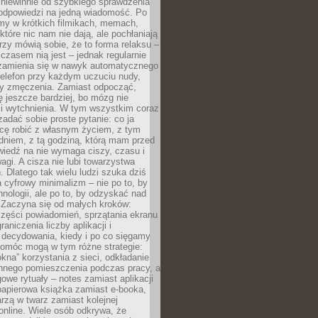
 niewinnie od szybkiego sprawdzenia
odpowiedzi na jedną wiadomość. Po
emy w krótkich filmikach, memach,
które nic nam nie dają, ale pochłaniają
rzy mówią sobie, że to forma relaksu –
 czasem nią jest – jednak regularnie
zamienia się w nawyk automatycznego
telefon przy każdym uczuciu nudy,
zy zmęczenia. Zamiast odpocząć,
 jeszcze bardziej, bo mózg nie
li wytchnienia. W tym wszystkim coraz
 zadać sobie proste pytanie: co ja
hcę robić z własnym życiem, z tym
dniem, z tą godziną, którą mam przed
iedź na nie wymaga ciszy, czasu i
agi. A cisza nie lubi towarzystwa
 Dlatego tak wielu ludzi szuka dziś
cyfrowy minimalizm – nie po to, by
hnologii, ale po to, by odzyskać nad
. Zaczyna się od małych kroków:
zęści powiadomień, sprzątania ekranu
aniczenia liczby aplikacji i
decydowania, kiedy i po co sięgamy
Pomóc mogą w tym różne strategie:
kna” korzystania z sieci, odkładanie
innego pomieszczenia podczas pracy, a
owe rytuały – notes zamiast aplikacji
papierowa książka zamiast e-booka,
zą w twarz zamiast kolejnej
online. Wiele osób odkrywa, że