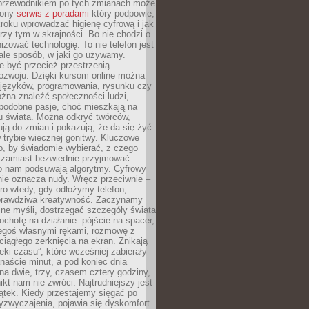
przewodnikiem po tych zmianach może
zony
serwis z poradami
który podpowie,
kroku wprowadzać higienę cyfrową i jak
rzy tym w skrajności. Bo nie chodzi o
izować technologię. To nie telefon jest
ale sposób, w jaki go używamy.
e być przecież przestrzenią
ozwoju. Dzięki kursom online można
 języków, programowania, rysunku czy
Można znaleźć społeczności ludzi,
 podobne pasje, choć mieszkają na
u świata. Można odkryć twórców,
rują do zmian i pokazują, że da się żyć
w trybie wiecznej gonitwy. Kluczowe
to, by świadomie wybierać, z czego
 zamiast bezwiednie przyjmować
o nam podsuwają algorytmy. Cyfrowy
nie oznacza nudy. Wręcz przeciwnie –
ro wtedy, gdy odłożymy telefon,
 prawdziwa kreatywność. Zaczynamy
ne myśli, dostrzegać szczegóły świata
ochotę na działanie: pójście na spacer,
zegoś własnymi rękami, rozmowę z
 ciągłego zerknięcia na ekran. Znikają
eki czasu”, które wcześniej zabierały
naście minut, a pod koniec dnia
 na dwie, trzy, czasem cztery godziny,
ikt nam nie zwróci. Najtrudniejszy jest
ątek. Kiedy przestajemy sięgać po
zyzwyczajenia, pojawia się dyskomfort.