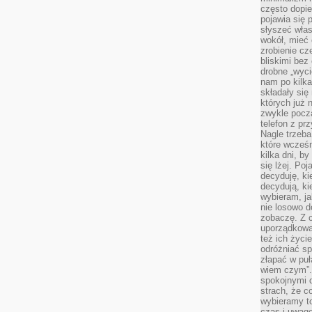
często dopie
pojawia się
słyszeć włas
wokół, mieć 
zrobienie c
bliskimi bez
drobne „wyci
nam po kilka
składały się
których już n
zwykle pocz
telefon z pr
Nagle trzeba
które wcześn
kilka dni, b
się lżej. Po
decyduję, ki
decydują, k
wybieram, ja
nie losowo d
zobaczę. Z 
uporządkowa
też ich życie
odróżniać sp
złapać w puł
wiem czym”.
spokojnymi 
strach, że c
wybieramy t
czas i uwagę