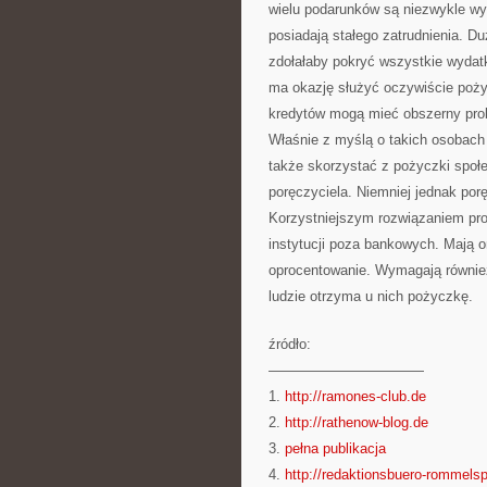
wielu podarunków są niezwykle wy
posiadają stałego zatrudnienia. Du
zdołałaby pokryć wszystkie wydat
ma okazję służyć oczywiście pożyc
kredytów mogą mieć obszerny pro
Właśnie z myślą o takich osob
także skorzystać z pożyczki społ
poręczyciela. Niemniej jednak por
Korzystniejszym rozwiązaniem pro
instytucji poza bankowych. Mają o
oprocentowanie. Wymagają równie
ludzie otrzyma u nich pożyczkę.
źródło:
———————————
1.
http://ramones-club.de
2.
http://rathenow-blog.de
3.
pełna publikacja
4.
http://redaktionsbuero-rommels