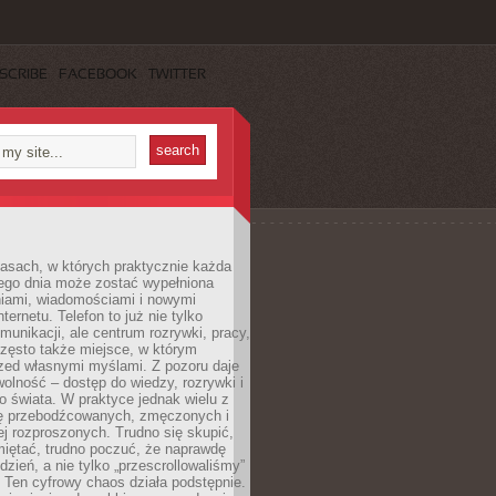
SCRIBE
FACEBOOK
TWITTER
asach, w których praktycznie każda
ego dnia może zostać wypełniona
iami, wiadomościami i nowymi
nternetu. Telefon to już nie tylko
munikacji, ale centrum rozrywki, pracy,
często także miejsce, w którym
zed własnymi myślami. Z pozoru daje
olność – dostęp do wiedzy, rozrywki i
go świata. W praktyce jednak wielu z
ię przebodźcowanych, zmęczonych i
ej rozproszonych. Trudno się skupić,
miętać, trudno poczuć, że naprawdę
dzień, a nie tylko „przescrollowaliśmy”
 Ten cyfrowy chaos działa podstępnie.