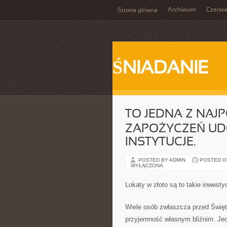
Archiwum
Czerwi
Strona główna
ŚNIADANIE
TO JEDNA Z NAJ
ZAPOŻYCZEŃ UD
INSTYTUCJE.
POSTED BY ADMIN
POSTED ON 
WYŁĄCZONA
Lokaty w złoto są to takie inwest
Wiele osób zwłaszcza przed Świę
przyjemność własnym bliźnim. Jed