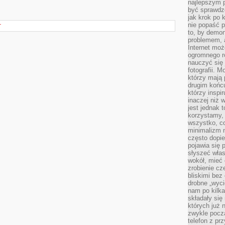
najlepszym 
być sprawd
jak krok po 
nie popaść p
T
to, by demon
problemem, 
Internet moż
ogromnego r
nauczyć się
fotografii. 
którzy mają
drugim końc
którzy inspi
inaczej niż 
jest jednak 
korzystamy,
wszystko, c
minimalizm 
często dopie
pojawia się
słyszeć włas
wokół, mieć 
zrobienie c
bliskimi bez
drobne „wyci
nam po kilka
składały się
których już n
zwykle pocz
telefon z pr