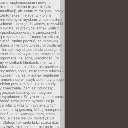
iami, wiadomościami i nowymi
nternetu. Telefon to już nie tylko
munikacji, ale centrum rozrywki, pracy,
często także miejsce, w którym
zed własnymi myślami. Z pozoru daje
olność – dostęp do wiedzy, rozrywki i
go świata. W praktyce jednak wielu z
ię przebodźcowanych, zmęczonych i
ej rozproszonych. Trudno się skupić,
miętać, trudno poczuć, że naprawdę
dzień, a nie tylko „przescrollowaliśmy”
 Ten cyfrowy chaos działa podstępnie.
 niewinnie od szybkiego sprawdzenia
odpowiedzi na jedną wiadomość. Po
emy w krótkich filmikach, memach,
które nic nam nie dają, ale pochłaniają
rzy mówią sobie, że to forma relaksu –
 czasem nią jest – jednak regularnie
zamienia się w nawyk automatycznego
telefon przy każdym uczuciu nudy,
zy zmęczenia. Zamiast odpocząć,
 jeszcze bardziej, bo mózg nie
li wytchnienia. W tym wszystkim coraz
 zadać sobie proste pytanie: co ja
hcę robić z własnym życiem, z tym
dniem, z tą godziną, którą mam przed
iedź na nie wymaga ciszy, czasu i
agi. A cisza nie lubi towarzystwa
 Dlatego tak wielu ludzi szuka dziś
cyfrowy minimalizm – nie po to, by