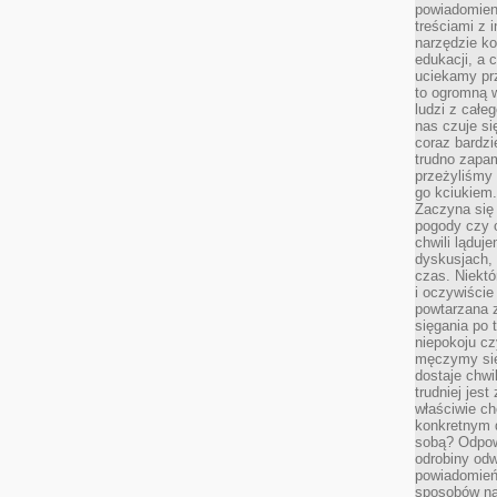
powiadomien
treściami z i
narzędzie ko
edukacji, a 
uciekamy pr
to ogromną w
ludzi z całe
nas czuje s
coraz bardzi
trudno zapa
przeżyliśmy 
go kciukiem.
Zaczyna się
pogody czy 
chwili ląduj
dyskusjach, 
czas. Niektó
i oczywiście
powtarzana 
sięgania po 
niepokoju c
męczymy się
dostaje chwi
trudniej jest
właściwie c
konkretnym 
sobą? Odpow
odrobiny odw
powiadomień.
sposobów na 