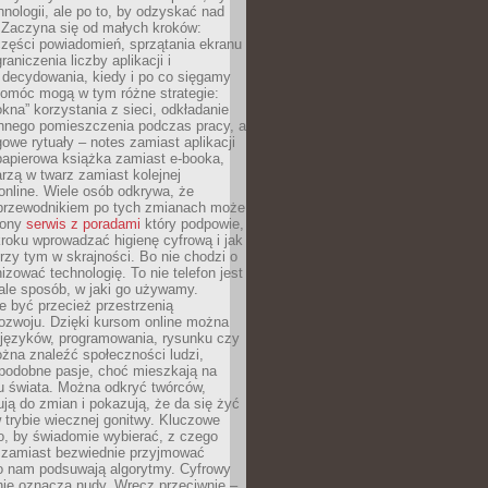
hnologii, ale po to, by odzyskać nad
. Zaczyna się od małych kroków:
zęści powiadomień, sprzątania ekranu
aniczenia liczby aplikacji i
decydowania, kiedy i po co sięgamy
Pomóc mogą w tym różne strategie:
kna” korzystania z sieci, odkładanie
innego pomieszczenia podczas pracy, a
owe rytuały – notes zamiast aplikacji
papierowa książka zamiast e-booka,
zą w twarz zamiast kolejnej
online. Wiele osób odkrywa, że
przewodnikiem po tych zmianach może
zony
serwis z poradami
który podpowie,
kroku wprowadzać higienę cyfrową i jak
rzy tym w skrajności. Bo nie chodzi o
izować technologię. To nie telefon jest
ale sposób, w jaki go używamy.
e być przecież przestrzenią
ozwoju. Dzięki kursom online można
 języków, programowania, rysunku czy
Można znaleźć społeczności ludzi,
 podobne pasje, choć mieszkają na
u świata. Można odkryć twórców,
rują do zmian i pokazują, że da się żyć
w trybie wiecznej gonitwy. Kluczowe
to, by świadomie wybierać, z czego
 zamiast bezwiednie przyjmować
o nam podsuwają algorytmy. Cyfrowy
nie oznacza nudy. Wręcz przeciwnie –