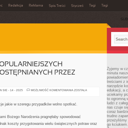
ec
Redakcja
Reklama
Tagi
Tagi
Spis Treści
Styczeń
SUB
POPULARNIEJSZYCH
Żyjemy w cz
OSTĘPNIANYCH PRZEZ
minuta nasz
powiadomien
treściami z i
narzędzie ko
edukacji, a 
TO
SIE - 14 - 2025
MOŻLIWOŚĆ KOMENTOWANIA
ZOSTAŁA
JEDNA
uciekamy pr
Z
to ogromną w
NAJPOPULARNIEJSZYCH
ZAPOŻYCZEŃ
ludzi z całe
ycje jakie w szeregu przypadków wolno spotkać.
UDOSTĘPNIANYCH
nas czuje s
PRZEZ
coraz bardzi
INSTYTUCJE.
trudno zapa
tami Bożego Narodzenia pragnęłaby spowodować
przeżyliśmy 
nak koszty przygotowania wielu świątecznych potraw oraz
go kciukiem.