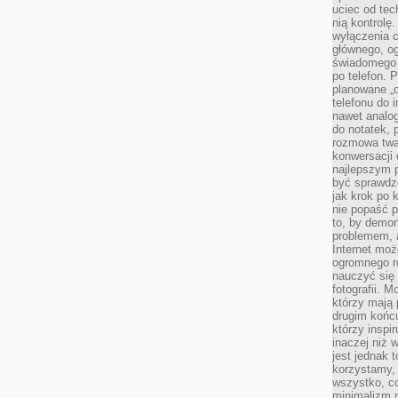
uciec od tec
nią kontrolę
wyłączenia c
głównego, ogr
świadomego 
po telefon. 
planowane „o
telefonu do 
nawet analog
do notatek, 
rozmowa twar
konwersacji 
najlepszym 
być sprawd
jak krok po 
nie popaść p
to, by demon
problemem, 
Internet moż
ogromnego r
nauczyć się
fotografii. 
którzy mają
drugim końc
którzy inspi
inaczej niż 
jest jednak 
korzystamy,
wszystko, c
minimalizm 