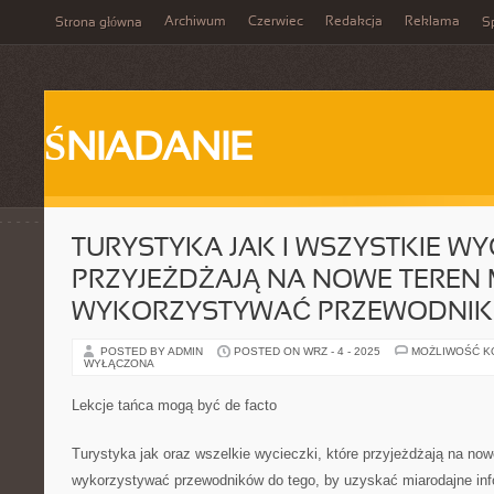
Archiwum
Czerwiec
Redakcja
Reklama
Strona główna
Sp
ŚNIADANIE
TURYSTYKA JAK I WSZYSTKIE WYC
PRZYJEŻDŻAJĄ NA NOWE TEREN
WYKORZYSTYWAĆ PRZEWODNIK
POSTED BY ADMIN
POSTED ON WRZ - 4 - 2025
MOŻLIWOŚĆ 
WYŁĄCZONA
Lekcje tańca mogą być de facto
Turystyka jak oraz wszelkie wycieczki, które przyjeżdżają na no
wykorzystywać przewodników do tego, by uzyskać miarodajne in