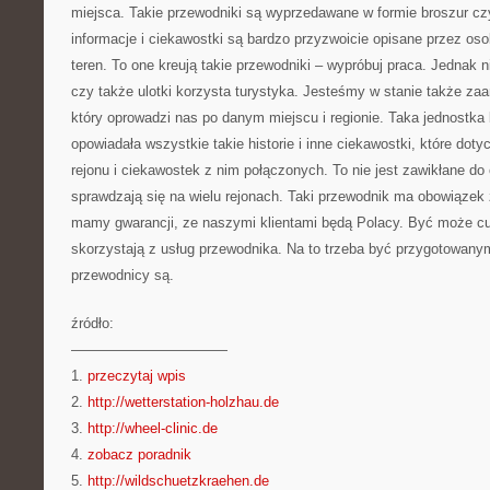
miejsca. Takie przewodniki są wyprzedawane w formie broszur cz
informacje i ciekawostki są bardzo przyzwoicie opisane przez os
teren. To one kreują takie przewodniki – wypróbuj praca. Jednak n
czy także ulotki korzysta turystyka. Jesteśmy w stanie także z
który oprowadzi nas po danym miejscu i regionie. Taka jednostka 
opowiadała wszystkie takie historie i inne ciekawostki, które dot
rejonu i ciekawostek z nim połączonych. To nie jest zawikłane do
sprawdzają się na wielu rejonach. Taki przewodnik ma obowiązek 
mamy gwarancji, ze naszymi klientami będą Polacy. Być może c
skorzystają z usług przewodnika. Na to trzeba być przygotowan
przewodnicy są.
źródło:
———————————
1.
przeczytaj wpis
2.
http://wetterstation-holzhau.de
3.
http://wheel-clinic.de
4.
zobacz poradnik
5.
http://wildschuetzkraehen.de