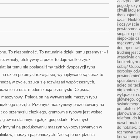
Zaczyna się
pogody czy 
chwili ląduj
dyskusjach, 
czas. Niektó
i oczywiście
powtarzana 
sięgania po 
niepokoju c
męczymy się
dostaje chwi
ne. To niezbędność. To naturalnie dzięki temu przemysł – i
trudniej jest
właściwie c
 rozwinięty, efektywny a przez to daje wielkie zyski.
konkretnym 
sobą? Odpow
iąt lat temu nie posiadaliśmy takich dyspozycji typu
odrobiny odw
a na dzień przemysł rozwija się, wynajdywane są coraz to
powiadomień.
sposobów na 
chodzą w życie, szuka się rozwiązań współczesnych,
uciec od tec
prawnienie oraz modernizacja przemysłu. Częścią
nią kontrolę
wyłączenia c
sł maszynowy. Polega on na wytwarzaniu maszyn typu
głównego, ogr
świadomego 
 ciężkiego sprzętu. Przemysł maszynowy prezentowany na
po telefon. 
st do przemysłu ciężkiego, gruntownie typowe jest wobec
planowane „o
telefonu do 
 głównie dla innych gałęzi gospodarki. Przemysł
nawet analog
zy innymi na produkowaniu maszyn wykorzystywanych w
do notatek, 
rozmowa twar
silników, maszyn papierniczych. Nie są to urządzenia
konwersacji 