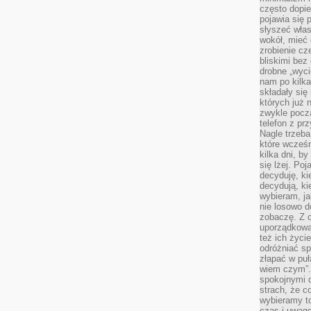
często dopie
pojawia się
słyszeć włas
wokół, mieć 
zrobienie c
bliskimi bez
drobne „wyci
nam po kilka
składały się
których już n
zwykle pocz
telefon z pr
Nagle trzeba
które wcześn
kilka dni, b
się lżej. Po
decyduję, ki
decydują, k
wybieram, ja
nie losowo d
zobaczę. Z 
uporządkowa
też ich życie
odróżniać sp
złapać w puł
wiem czym”.
spokojnymi 
strach, że c
wybieramy t
czas i uwagę