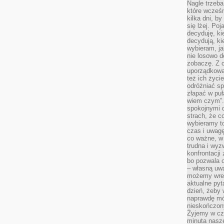
Nagle trzeba
które wcześn
kilka dni, b
się lżej. Po
decyduję, ki
decydują, k
wybieram, ja
nie losowo d
zobaczę. Z 
uporządkowa
też ich życie
odróżniać sp
złapać w puł
wiem czym”.
spokojnymi 
strach, że c
wybieramy t
czas i uwagę
co ważne, w 
trudna i wy
konfrontacj
bo pozwala 
– własną uw
możemy wres
aktualne pyt
dzień, żeby 
naprawdę mój
nieskończony
Żyjemy w cz
minuta nasz