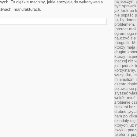
najlepszym 
ch. To ciężkie machiny, jakie sprzyjają do wykonywania
być sprawd
stwach, manufakturach.
jak krok po 
nie popaść p
to, by demon
problemem, 
Internet moż
ogromnego r
nauczyć się
fotografii. 
którzy mają
drugim końc
którzy inspi
inaczej niż 
jest jednak 
korzystamy,
wszystko, c
minimalizm 
często dopie
pojawia się
słyszeć włas
wokół, mieć 
zrobienie c
bliskimi bez
drobne „wyci
nam po kilka
składały się
których już n
zwykle pocz
telefon z pr