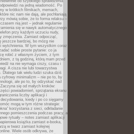
 niewinnie od szybkiego sprawdzenia
odpowiedzi na jedną wiadomość. Po
emy w krótkich filmikach, memach,
które nic nam nie dają, ale pochłaniają
rzy mówią sobie, że to forma relaksu –
 czasem nią jest – jednak regularnie
zamienia się w nawyk automatycznego
telefon przy każdym uczuciu nudy,
zy zmęczenia. Zamiast odpocząć,
 jeszcze bardziej, bo mózg nie
li wytchnienia. W tym wszystkim coraz
 zadać sobie proste pytanie: co ja
hcę robić z własnym życiem, z tym
dniem, z tą godziną, którą mam przed
iedź na nie wymaga ciszy, czasu i
agi. A cisza nie lubi towarzystwa
 Dlatego tak wielu ludzi szuka dziś
cyfrowy minimalizm – nie po to, by
hnologii, ale po to, by odzyskać nad
. Zaczyna się od małych kroków:
zęści powiadomień, sprzątania ekranu
aniczenia liczby aplikacji i
decydowania, kiedy i po co sięgamy
Pomóc mogą w tym różne strategie:
kna” korzystania z sieci, odkładanie
innego pomieszczenia podczas pracy, a
owe rytuały – notes zamiast aplikacji
papierowa książka zamiast e-booka,
zą w twarz zamiast kolejnej
online. Wiele osób odkrywa, że