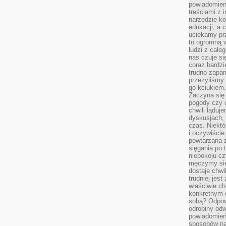
powiadomien
treściami z i
narzędzie ko
edukacji, a 
uciekamy pr
to ogromną w
ludzi z całe
nas czuje s
coraz bardzi
trudno zapa
przeżyliśmy 
go kciukiem.
Zaczyna się
pogody czy 
chwili ląduj
dyskusjach, 
czas. Niektó
i oczywiście
powtarzana 
sięgania po 
niepokoju c
męczymy się
dostaje chwi
trudniej jest
właściwie c
konkretnym 
sobą? Odpow
odrobiny odw
powiadomień.
sposobów na 