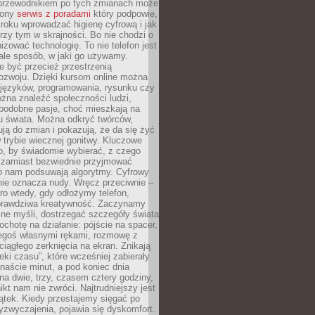
przewodnikiem po tych zmianach może
zony
serwis z poradami
który podpowie,
kroku wprowadzać higienę cyfrową i jak
rzy tym w skrajności. Bo nie chodzi o
izować technologię. To nie telefon jest
ale sposób, w jaki go używamy.
e być przecież przestrzenią
ozwoju. Dzięki kursom online można
 języków, programowania, rysunku czy
Można znaleźć społeczności ludzi,
 podobne pasje, choć mieszkają na
u świata. Można odkryć twórców,
rują do zmian i pokazują, że da się żyć
w trybie wiecznej gonitwy. Kluczowe
to, by świadomie wybierać, z czego
 zamiast bezwiednie przyjmować
o nam podsuwają algorytmy. Cyfrowy
nie oznacza nudy. Wręcz przeciwnie –
ro wtedy, gdy odłożymy telefon,
 prawdziwa kreatywność. Zaczynamy
ne myśli, dostrzegać szczegóły świata
ochotę na działanie: pójście na spacer,
zegoś własnymi rękami, rozmowę z
 ciągłego zerknięcia na ekran. Znikają
eki czasu”, które wcześniej zabierały
naście minut, a pod koniec dnia
 na dwie, trzy, czasem cztery godziny,
ikt nam nie zwróci. Najtrudniejszy jest
ątek. Kiedy przestajemy sięgać po
zyzwyczajenia, pojawia się dyskomfort.