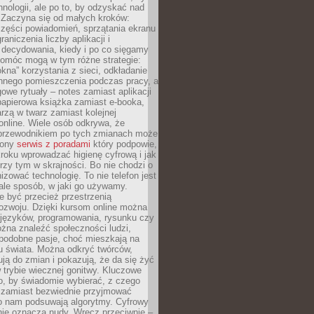
hnologii, ale po to, by odzyskać nad
. Zaczyna się od małych kroków:
zęści powiadomień, sprzątania ekranu
aniczenia liczby aplikacji i
decydowania, kiedy i po co sięgamy
Pomóc mogą w tym różne strategie:
kna” korzystania z sieci, odkładanie
innego pomieszczenia podczas pracy, a
owe rytuały – notes zamiast aplikacji
papierowa książka zamiast e-booka,
zą w twarz zamiast kolejnej
online. Wiele osób odkrywa, że
przewodnikiem po tych zmianach może
zony
serwis z poradami
który podpowie,
kroku wprowadzać higienę cyfrową i jak
rzy tym w skrajności. Bo nie chodzi o
izować technologię. To nie telefon jest
ale sposób, w jaki go używamy.
e być przecież przestrzenią
ozwoju. Dzięki kursom online można
 języków, programowania, rysunku czy
Można znaleźć społeczności ludzi,
 podobne pasje, choć mieszkają na
u świata. Można odkryć twórców,
rują do zmian i pokazują, że da się żyć
w trybie wiecznej gonitwy. Kluczowe
to, by świadomie wybierać, z czego
 zamiast bezwiednie przyjmować
o nam podsuwają algorytmy. Cyfrowy
nie oznacza nudy. Wręcz przeciwnie –