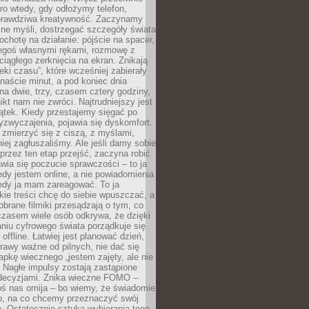
ro wtedy, gdy odłożymy telefon,
 prawdziwa kreatywność. Zaczynamy
ne myśli, dostrzegać szczegóły świata
ochotę na działanie: pójście na spacer,
zegoś własnymi rękami, rozmowę z
 ciągłego zerknięcia na ekran. Znikają
eki czasu”, które wcześniej zabierały
naście minut, a pod koniec dnia
 na dwie, trzy, czasem cztery godziny,
ikt nam nie zwróci. Najtrudniejszy jest
ątek. Kiedy przestajemy sięgać po
zyzwyczajenia, pojawia się dyskomfort.
 zmierzyć się z ciszą, z myślami,
iej zagłuszaliśmy. Ale jeśli damy sobie
y przez ten etap przejść, zaczyna robić
jawia się poczucie sprawczości – to ja
edy jestem online, a nie powiadomienia
iedy ja mam zareagować. To ja
kie treści chcę do siebie wpuszczać, a
obrane filmiki przesądzają o tym, co
czasem wiele osób odkrywa, że dzięki
niu cyfrowego świata porządkuje się
 offline. Łatwiej jest planować dzień,
rawy ważne od pilnych, nie dać się
apkę wiecznego „jestem zajęty, ale nie
 Nagłe impulsy zostają zastąpione
decyzjami. Znika wieczne FOMO –
oś nas omija – bo wiemy, że świadomie
o, na co chcemy przeznaczyć swój
. Ostatecznie sztuka wybierania tego,