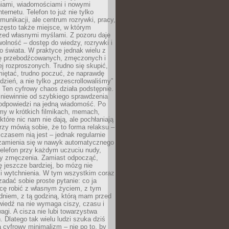
iami, wiadomościami i nowymi
nternetu. Telefon to już nie tylko
munikacji, ale centrum rozrywki, pracy,
często także miejsce, w którym
zed własnymi myślami. Z pozoru daje
olność – dostęp do wiedzy, rozrywki i
go świata. W praktyce jednak wielu z
ię przebodźcowanych, zmęczonych i
ej rozproszonych. Trudno się skupić,
miętać, trudno poczuć, że naprawdę
dzień, a nie tylko „przescrollowaliśmy”
 Ten cyfrowy chaos działa podstępnie.
 niewinnie od szybkiego sprawdzenia
odpowiedzi na jedną wiadomość. Po
emy w krótkich filmikach, memach,
które nic nam nie dają, ale pochłaniają
rzy mówią sobie, że to forma relaksu –
 czasem nią jest – jednak regularnie
zamienia się w nawyk automatycznego
telefon przy każdym uczuciu nudy,
zy zmęczenia. Zamiast odpocząć,
 jeszcze bardziej, bo mózg nie
li wytchnienia. W tym wszystkim coraz
 zadać sobie proste pytanie: co ja
hcę robić z własnym życiem, z tym
dniem, z tą godziną, którą mam przed
iedź na nie wymaga ciszy, czasu i
agi. A cisza nie lubi towarzystwa
 Dlatego tak wielu ludzi szuka dziś
cyfrowy minimalizm – nie po to, by