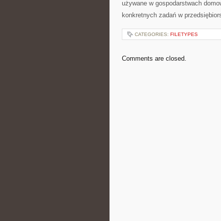
używane w gospodarstwach domowy
konkretnych zadań w przedsiębior
CATEGORIES:
FILETYPES
Comments are closed.