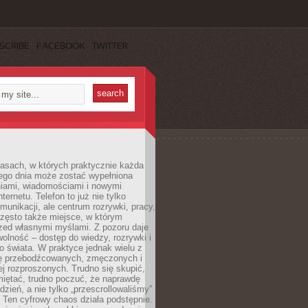
SCRIBE
FACEBOOK
TWITTER
asach, w których praktycznie każda
ego dnia może zostać wypełniona
iami, wiadomościami i nowymi
nternetu. Telefon to już nie tylko
munikacji, ale centrum rozrywki, pracy,
często także miejsce, w którym
zed własnymi myślami. Z pozoru daje
olność – dostęp do wiedzy, rozrywki i
go świata. W praktyce jednak wielu z
ię przebodźcowanych, zmęczonych i
ej rozproszonych. Trudno się skupić,
miętać, trudno poczuć, że naprawdę
dzień, a nie tylko „przescrollowaliśmy”
 Ten cyfrowy chaos działa podstępnie.