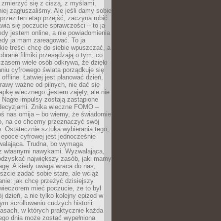
 zmierzyć się z ciszą, z myślami,
iej zagłuszaliśmy. Ale jeśli damy sobie
y przez ten etap przejść, zaczyna robić
jawia się poczucie sprawczości – to ja
edy jestem online, a nie powiadomienia
iedy ja mam zareagować. To ja
kie treści chcę do siebie wpuszczać, a
obrane filmiki przesądzają o tym, co
czasem wiele osób odkrywa, że dzięki
niu cyfrowego świata porządkuje się
 offline. Łatwiej jest planować dzień,
rawy ważne od pilnych, nie dać się
apkę wiecznego „jestem zajęty, ale nie
 Nagłe impulsy zostają zastąpione
decyzjami. Znika wieczne FOMO –
oś nas omija – bo wiemy, że świadomie
o, na co chcemy przeznaczyć swój
. Ostatecznie sztuka wybierania tego,
epoce cyfrowej jest jednocześnie
zwalająca. Trudna, bo wymaga
i z własnymi nawykami. Wyzwalająca,
odzyskać największy zasób, jaki mamy
agę. A kiedy uwaga wraca do nas,
zcie zadać sobie stare, ale wciąż
anie: jak chcę przeżyć dzisiejszy
wieczorem mieć poczucie, że to był
 dzień, a nie tylko kolejny epizod w
m scrollowaniu cudzych historii.
asach, w których praktycznie każda
ego dnia może zostać wypełniona