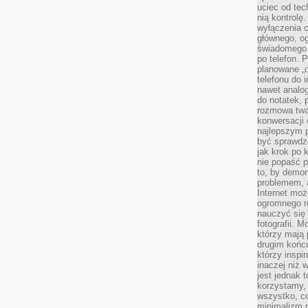
uciec od tec
nią kontrolę
wyłączenia c
głównego, ogr
świadomego 
po telefon. 
planowane „o
telefonu do 
nawet analog
do notatek, 
rozmowa twar
konwersacji 
najlepszym 
być sprawd
jak krok po 
nie popaść p
to, by demon
problemem, 
Internet moż
ogromnego r
nauczyć się
fotografii. 
którzy mają
drugim końc
którzy inspi
inaczej niż 
jest jednak 
korzystamy,
wszystko, c
minimalizm 