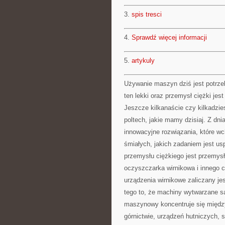
3.
spis tresci
4.
Sprawdź więcej informacji
5.
artykuly
Używanie maszyn dziś jest potrzeb
ten lekki oraz przemysł ciężki jest
Jeszcze kilkanaście czy kilkadzies
poltech, jakie mamy dzisiaj. Z dni
innowacyjne rozwiązania, które w
śmiałych, jakich zadaniem jest us
przemysłu ciężkiego jest przemy
oczyszczarka wirnikowa i innego
urządzenia wirnikowe zaliczany je
tego to, że machiny wytwarzane są
maszynowy koncentruje się międ
górnictwie, urządzeń hutniczych, 