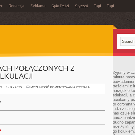
ec
Redakcja
Reklama
Tagi
Tagi
Spis Treści
Styczeń
SUB
ACH POŁĄCZONYCH Z
Żyjemy w cz
LKULACJI
minuta nasz
powiadomien
treściami z i
W
LIS - 9 - 2025
MOŻLIWOŚĆ KOMENTOWANIA
ZOSTAŁA
narzędzie ko
WIELU
SPRAWACH
edukacji, a 
POŁĄCZONYCH
uciekamy pr
Z
m
OBLICZANIEM
to ogromną w
KALKULACJI
ludzi z całe
nas czuje s
coraz bardzi
trudno zapa
przeżyliśmy 
s
go kciukiem.