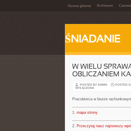
Archiwum
Czerwi
Strona główna
ŚNIADANIE
W WIELU SPRAW
OBLICZANIEM KA
POSTED BY ADMIN
POSTED ON 
WYŁĄCZONA
Pracobiorca w biurze rachunkowy
1.
mapa strony
2.
Przeczytaj nasz najnowszy wpi