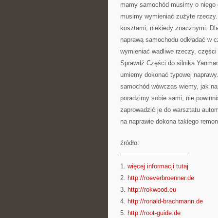
mamy samochód musimy o niego d
musimy wymieniać zużyte rzeczy. T
kosztami, niekiedy znacznymi. Dl
naprawą samochodu odkładać w czas
wymieniać wadliwe rzeczy, częśc
Sprawdź Części do silnika Yanmar
umiemy dokonać typowej naprawy. J
samochód wówczas wiemy, jak napr
poradzimy sobie sami, nie powinn
zaprowadzić je do warsztatu autom
na naprawie dokona takiego remon
źródło:
———————————
1.
więcej informacji tutaj
2.
http://roeverbroenner.de
3.
http://rokwood.eu
4.
http://ronald-brachmann.de
5.
http://root-guide.de