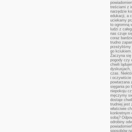
powiadomien
treściami z i
narzędzie ko
edukacji, a 
uciekamy pr
to ogromną w
ludzi z całe
nas czuje s
coraz bardzi
trudno zapa
przeżyliśmy 
go kciukiem.
Zaczyna się
pogody czy 
chwili ląduj
dyskusjach, 
czas. Niektó
i oczywiście
powtarzana 
sięgania po 
niepokoju c
męczymy się
dostaje chwi
trudniej jest
właściwie c
konkretnym 
sobą? Odpow
odrobiny odw
powiadomień.
sposobów na 