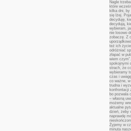
Nagle trzeba
które wcześn
kilka dni, b
się lżej. Po
decyduję, ki
decydują, k
wybieram, ja
nie losowo d
zobaczę. Z 
uporządkowa
też ich życie
odróżniać sp
złapać w puł
wiem czym”.
spokojnymi 
strach, że c
wybieramy t
czas i uwagę
co ważne, w 
trudna i wy
konfrontacj
bo pozwala 
– własną uw
możemy wres
aktualne pyt
dzień, żeby 
naprawdę mój
nieskończony
Żyjemy w cz
minuta nasz