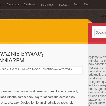
ec
Redakcja
Reklama
Tagi
Tagi
Spis Treści
Styczeń
SUB
WAŻNIE BYWAJĄ
Żyjemy w cz
AMIAREM
minuta nasz
powiadomien
treściami z i
WYCIECZKI
SIE - 14 - 2025
MOŻLIWOŚĆ KOMENTOWANIA
ZOSTAŁA
narzędzie ko
PRZEWAŻNIE
BYWAJĄ
edukacji, a 
DOSKONAŁYM
uciekamy pr
ZAMIAREM
to ogromną w
ludzi z całe
nas czuje s
W pewnych momentach odnawiamy mieszkanie a niekiedy
coraz bardzi
trudno zapa
iada własne samochody. Są to różnorodne samochody –
przeżyliśmy 
oraz droższe. Obojętnie niemniej jednak od tego, jaki
go kciukiem.