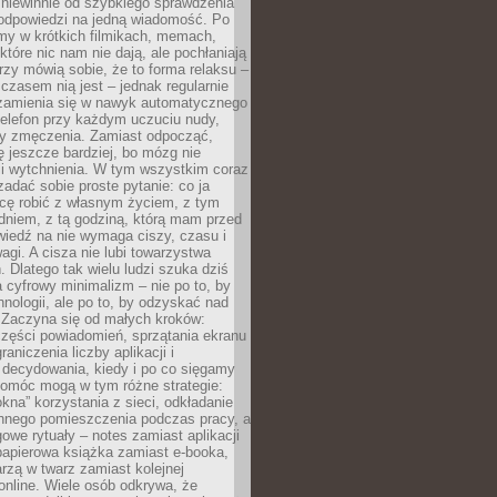
 niewinnie od szybkiego sprawdzenia
odpowiedzi na jedną wiadomość. Po
emy w krótkich filmikach, memach,
które nic nam nie dają, ale pochłaniają
rzy mówią sobie, że to forma relaksu –
 czasem nią jest – jednak regularnie
zamienia się w nawyk automatycznego
telefon przy każdym uczuciu nudy,
zy zmęczenia. Zamiast odpocząć,
 jeszcze bardziej, bo mózg nie
li wytchnienia. W tym wszystkim coraz
 zadać sobie proste pytanie: co ja
hcę robić z własnym życiem, z tym
dniem, z tą godziną, którą mam przed
iedź na nie wymaga ciszy, czasu i
agi. A cisza nie lubi towarzystwa
 Dlatego tak wielu ludzi szuka dziś
cyfrowy minimalizm – nie po to, by
hnologii, ale po to, by odzyskać nad
. Zaczyna się od małych kroków:
zęści powiadomień, sprzątania ekranu
aniczenia liczby aplikacji i
decydowania, kiedy i po co sięgamy
Pomóc mogą w tym różne strategie:
kna” korzystania z sieci, odkładanie
innego pomieszczenia podczas pracy, a
owe rytuały – notes zamiast aplikacji
papierowa książka zamiast e-booka,
zą w twarz zamiast kolejnej
online. Wiele osób odkrywa, że