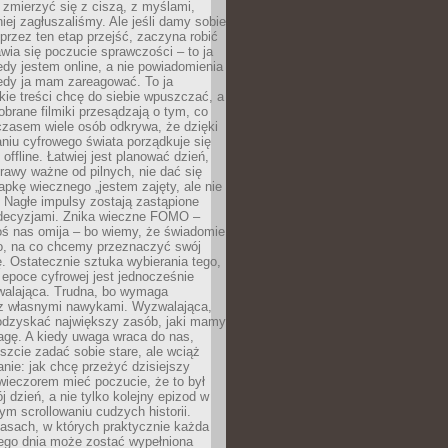
 zmierzyć się z ciszą, z myślami,
iej zagłuszaliśmy. Ale jeśli damy sobie
y przez ten etap przejść, zaczyna robić
jawia się poczucie sprawczości – to ja
edy jestem online, a nie powiadomienia
iedy ja mam zareagować. To ja
kie treści chcę do siebie wpuszczać, a
obrane filmiki przesądzają o tym, co
czasem wiele osób odkrywa, że dzięki
niu cyfrowego świata porządkuje się
 offline. Łatwiej jest planować dzień,
rawy ważne od pilnych, nie dać się
apkę wiecznego „jestem zajęty, ale nie
 Nagłe impulsy zostają zastąpione
decyzjami. Znika wieczne FOMO –
oś nas omija – bo wiemy, że świadomie
o, na co chcemy przeznaczyć swój
. Ostatecznie sztuka wybierania tego,
epoce cyfrowej jest jednocześnie
zwalająca. Trudna, bo wymaga
i z własnymi nawykami. Wyzwalająca,
odzyskać największy zasób, jaki mamy
agę. A kiedy uwaga wraca do nas,
zcie zadać sobie stare, ale wciąż
anie: jak chcę przeżyć dzisiejszy
wieczorem mieć poczucie, że to był
 dzień, a nie tylko kolejny epizod w
m scrollowaniu cudzych historii.
asach, w których praktycznie każda
ego dnia może zostać wypełniona