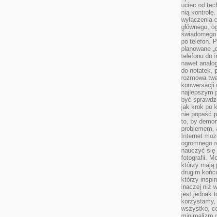
uciec od tec
nią kontrolę
wyłączenia c
głównego, ogr
świadomego 
po telefon. 
planowane „o
telefonu do 
nawet analog
do notatek, 
rozmowa twar
konwersacji 
najlepszym 
być sprawd
jak krok po 
nie popaść p
to, by demon
problemem, 
Internet moż
ogromnego r
nauczyć się
fotografii. 
którzy mają
drugim końc
którzy inspi
inaczej niż 
jest jednak 
korzystamy,
wszystko, c
minimalizm 