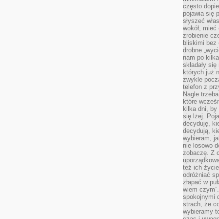
często dopie
pojawia się
słyszeć włas
wokół, mieć 
zrobienie c
bliskimi bez
drobne „wyci
nam po kilka
składały się
których już n
zwykle pocz
telefon z pr
Nagle trzeba
które wcześn
kilka dni, b
się lżej. Po
decyduję, ki
decydują, k
wybieram, ja
nie losowo d
zobaczę. Z 
uporządkowa
też ich życie
odróżniać sp
złapać w puł
wiem czym”.
spokojnymi 
strach, że c
wybieramy t
czas i uwagę