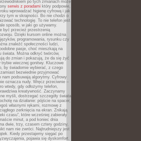
przewodnikiem po tych zmianach może
zony
serwis z poradami
który podpowie,
kroku wprowadzać higienę cyfrową i jak
rzy tym w skrajności. Bo nie chodzi o
izować technologię. To nie telefon jest
ale sposób, w jaki go używamy.
e być przecież przestrzenią
ozwoju. Dzięki kursom online można
 języków, programowania, rysunku czy
Można znaleźć społeczności ludzi,
 podobne pasje, choć mieszkają na
u świata. Można odkryć twórców,
rują do zmian i pokazują, że da się żyć
w trybie wiecznej gonitwy. Kluczowe
to, by świadomie wybierać, z czego
 zamiast bezwiednie przyjmować
o nam podsuwają algorytmy. Cyfrowy
nie oznacza nudy. Wręcz przeciwnie –
ro wtedy, gdy odłożymy telefon,
 prawdziwa kreatywność. Zaczynamy
ne myśli, dostrzegać szczegóły świata
ochotę na działanie: pójście na spacer,
zegoś własnymi rękami, rozmowę z
 ciągłego zerknięcia na ekran. Znikają
eki czasu”, które wcześniej zabierały
naście minut, a pod koniec dnia
 na dwie, trzy, czasem cztery godziny,
ikt nam nie zwróci. Najtrudniejszy jest
ątek. Kiedy przestajemy sięgać po
zyzwyczajenia, pojawia się dyskomfort.