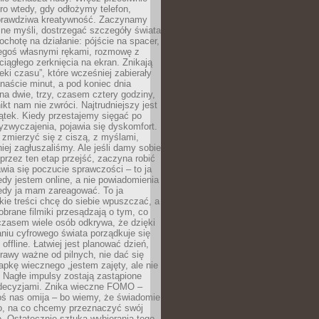
ro wtedy, gdy odłożymy telefon,
 prawdziwa kreatywność. Zaczynamy
ne myśli, dostrzegać szczegóły świata
ochotę na działanie: pójście na spacer,
zegoś własnymi rękami, rozmowę z
 ciągłego zerknięcia na ekran. Znikają
eki czasu”, które wcześniej zabierały
naście minut, a pod koniec dnia
 na dwie, trzy, czasem cztery godziny,
ikt nam nie zwróci. Najtrudniejszy jest
ątek. Kiedy przestajemy sięgać po
zyzwyczajenia, pojawia się dyskomfort.
 zmierzyć się z ciszą, z myślami,
iej zagłuszaliśmy. Ale jeśli damy sobie
y przez ten etap przejść, zaczyna robić
jawia się poczucie sprawczości – to ja
edy jestem online, a nie powiadomienia
iedy ja mam zareagować. To ja
kie treści chcę do siebie wpuszczać, a
obrane filmiki przesądzają o tym, co
czasem wiele osób odkrywa, że dzięki
niu cyfrowego świata porządkuje się
 offline. Łatwiej jest planować dzień,
rawy ważne od pilnych, nie dać się
apkę wiecznego „jestem zajęty, ale nie
 Nagłe impulsy zostają zastąpione
decyzjami. Znika wieczne FOMO –
oś nas omija – bo wiemy, że świadomie
o, na co chcemy przeznaczyć swój
. Ostatecznie sztuka wybierania tego,