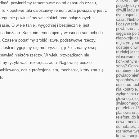
Zaczyna się
bać, powinniśmy remontować go od czasu do czasu,
pogody czy 
chwili ląduj
o kłopotliwe taki całościowy remont auta powiązany jest z
dyskusjach, 
atego nie powinniśmy wszelakich prac połączonych z
czas. Niektó
i oczywiście
ie. O wiele taniej, wygodniej i bezpieczniej jest
powtarzana 
i na bieżąco. Sami nie remontujemy własnego samochodu.
sięgania po 
niepokoju c
. Czasem potrafimy zrobić łatwe, podstawowe rzeczy,
męczymy się
dostaje chwi
eśli intrygujemy się motoryzacją, jeżeli znamy swój
trudniej jest
awiać niektóre rzeczy. W wielu przypadkach nie
właściwie c
konkretnym 
iśmy ryzykować, rozkręcać auta. Najpewniej będzie
sobą? Odpow
obilowego, gdzie profesjonalista, mechanik, który zna się
odrobiny odw
powiadomień.
tu.
sposobów na 
uciec od tec
nią kontrolę
wyłączenia c
głównego, ogr
świadomego 
po telefon. 
planowane „o
telefonu do 
nawet analog
do notatek, 
rozmowa twar
konwersacji 