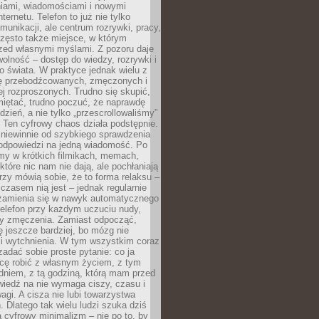
iami, wiadomościami i nowymi
nternetu. Telefon to już nie tylko
munikacji, ale centrum rozrywki, pracy,
często także miejsce, w którym
zed własnymi myślami. Z pozoru daje
olność – dostęp do wiedzy, rozrywki i
go świata. W praktyce jednak wielu z
ię przebodźcowanych, zmęczonych i
ej rozproszonych. Trudno się skupić,
miętać, trudno poczuć, że naprawdę
dzień, a nie tylko „przescrollowaliśmy”
 Ten cyfrowy chaos działa podstępnie.
 niewinnie od szybkiego sprawdzenia
odpowiedzi na jedną wiadomość. Po
emy w krótkich filmikach, memach,
które nic nam nie dają, ale pochłaniają
rzy mówią sobie, że to forma relaksu –
 czasem nią jest – jednak regularnie
zamienia się w nawyk automatycznego
telefon przy każdym uczuciu nudy,
zy zmęczenia. Zamiast odpocząć,
 jeszcze bardziej, bo mózg nie
li wytchnienia. W tym wszystkim coraz
 zadać sobie proste pytanie: co ja
hcę robić z własnym życiem, z tym
dniem, z tą godziną, którą mam przed
iedź na nie wymaga ciszy, czasu i
agi. A cisza nie lubi towarzystwa
 Dlatego tak wielu ludzi szuka dziś
cyfrowy minimalizm – nie po to, by