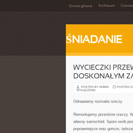
Archiwum
Czerwi
Strona główna
ŚNIADANIE
WYCIECZKI PRZE
DOSKONAŁYM Z
POSTED BY ADMIN
POSTED ON 
WYŁĄCZONA
Odnawiamy rozmaite rzeczy
Remontujemy przeróżne rzeczy. 
własny samochód. Sporo osób pos
poprawniejsze oraz gorsze, tańsze 