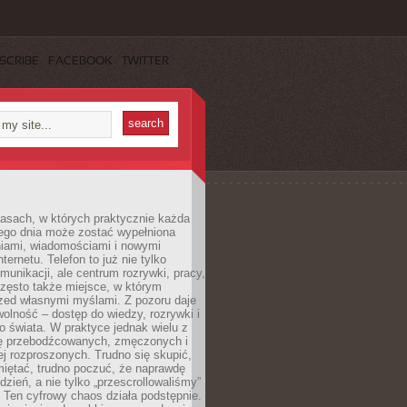
SCRIBE
FACEBOOK
TWITTER
asach, w których praktycznie każda
ego dnia może zostać wypełniona
iami, wiadomościami i nowymi
nternetu. Telefon to już nie tylko
munikacji, ale centrum rozrywki, pracy,
często także miejsce, w którym
zed własnymi myślami. Z pozoru daje
olność – dostęp do wiedzy, rozrywki i
go świata. W praktyce jednak wielu z
ię przebodźcowanych, zmęczonych i
ej rozproszonych. Trudno się skupić,
miętać, trudno poczuć, że naprawdę
dzień, a nie tylko „przescrollowaliśmy”
 Ten cyfrowy chaos działa podstępnie.