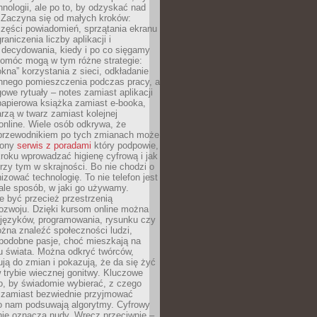
hnologii, ale po to, by odzyskać nad
. Zaczyna się od małych kroków:
zęści powiadomień, sprzątania ekranu
aniczenia liczby aplikacji i
decydowania, kiedy i po co sięgamy
Pomóc mogą w tym różne strategie:
kna” korzystania z sieci, odkładanie
innego pomieszczenia podczas pracy, a
owe rytuały – notes zamiast aplikacji
papierowa książka zamiast e-booka,
zą w twarz zamiast kolejnej
online. Wiele osób odkrywa, że
przewodnikiem po tych zmianach może
zony
serwis z poradami
który podpowie,
kroku wprowadzać higienę cyfrową i jak
rzy tym w skrajności. Bo nie chodzi o
izować technologię. To nie telefon jest
ale sposób, w jaki go używamy.
e być przecież przestrzenią
ozwoju. Dzięki kursom online można
 języków, programowania, rysunku czy
Można znaleźć społeczności ludzi,
 podobne pasje, choć mieszkają na
u świata. Można odkryć twórców,
rują do zmian i pokazują, że da się żyć
w trybie wiecznej gonitwy. Kluczowe
to, by świadomie wybierać, z czego
 zamiast bezwiednie przyjmować
o nam podsuwają algorytmy. Cyfrowy
nie oznacza nudy. Wręcz przeciwnie –