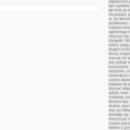
najlepszym 
być sprawd
jak krok po 
nie popaść p
to, by demon
problemem, 
Internet moż
ogromnego r
nauczyć się
fotografii. 
którzy mają
drugim końc
którzy inspi
inaczej niż 
jest jednak 
korzystamy,
wszystko, c
minimalizm 
często dopie
pojawia się
słyszeć włas
wokół, mieć 
zrobienie c
bliskimi bez
drobne „wyci
nam po kilka
składały się
których już n
zwykle pocz
telefon z pr