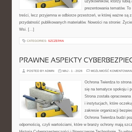
użytkowników, którzy lubią 
prezentowania tematów. To 
treści, lecz przyjemna w odbiorze przestrzeń, w której ważne są z
przydatność publikowanych materiałów. Nowości na stronie: Życie
Wsi. […]
CATEGORIES:
SZCZEPAN
PRAWNE ASPEKTY CYBERBEZPI
POSTED BY ADMIN
MAJ - 1 - 2026
MOŻLIWOŚĆ KOMENTOWAN
Ochrona Twierdza to strona 
się na tematyce spokoju i 
Strona została opracowana 
i instytucjach, które oczek
zakresie organizacji bezp
Ochrona Twierdza budzi po
odpornością, czyli wartościami, które w branży ochrony mają sz
Historia Cyberprzestępczości i Nowoczesne Technologie. To witry