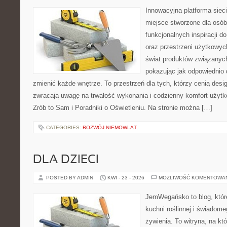
Innowacyjna platforma sie
miejsce stworzone dla osób
funkcjonalnych inspiracji d
oraz przestrzeni użytkowyc
świat produktów związanych
pokazując jak odpowiednio 
zmienić każde wnętrze. To przestrzeń dla tych, którzy cenią desi
zwracają uwagę na trwałość wykonania i codzienny komfort użyt
Zrób to Sam i Poradniki o Oświetleniu. Na stronie można […]
CATEGORIES:
ROZWÓJ NIEMOWLĄT
DLA DZIECI
POSTED BY ADMIN
KWI - 23 - 2026
MOŻLIWOŚĆ KOMENTOWA
JemWegańsko to blog, które
kuchni roślinnej i świadom
żywienia. To witryna, na kt