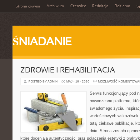
Archiwum
Czerwiec
Redakcja
Reklama
Strona główna
Sp
ŚNIADANIE
ZDROWIE I REHABILITACJA
POSTED BY ADMIN
MAJ - 10 - 2026
MOŻLIWOŚĆ KOMENTOWA
Serwis funkcjonujący pod 
nowoczesna platforma, któr
świadomego życia, inspiracj
wartościowych wskazówek. 
tutaj ciekawe publikacje, kt
dnia. Strona została oprac
które doceniają autentyczności oraz połączenia estetyki z prakty