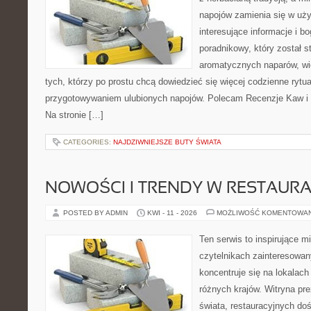
napojów zamienia się w uż
interesujące informacje i bo
poradnikowy, który został s
aromatycznych naparów, wiel
tych, którzy po prostu chcą dowiedzieć się więcej codzienne rytu
przygotowywaniem ulubionych napojów. Polecam Recenzje Kaw i M
Na stronie […]
CATEGORIES:
NAJDZIWNIEJSZE BUTY ŚWIATA
NOWOŚCI I TRENDY W RESTAUR
POSTED BY ADMIN
KWI - 11 - 2026
MOŻLIWOŚĆ KOMENTOWA
Ten serwis to inspirujące m
czytelnikach zainteresowany
koncentruje się na lokalac
różnych krajów. Witryna pre
świata, restauracyjnych do