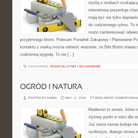
myślą o osobach szukający
internetowa prezentuje char
mają być nie tylko doprawi
do codziennego rytmu. To i
może zainteresować odwie
przyjemnego bistro. Polecam Poradnik Zakupowy i Planowanie Po
kontaktu z marką można odnieść wrażenie, że Bibi Bistro stawia
codzienną wygodą. To nie […]
CATEGORIES:
RODZICIELSTWO I WYCHOWANIE
OGRÓD I NATURA
POSTED BY ADMIN
MAJ - 3 - 2026
MOŻLIWOŚĆ KOMENTOWAN
Madlennn to serwis, które 
stylowy punkt w sieci dla o
Już sama nazwa buduje sko
osobistym, dlatego strona