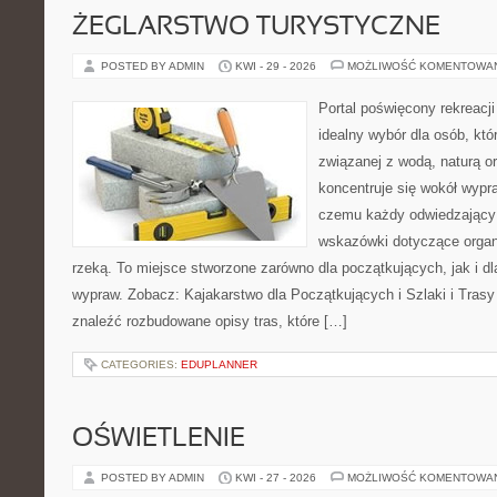
ŻEGLARSTWO TURYSTYCZNE
POSTED BY ADMIN
KWI - 29 - 2026
MOŻLIWOŚĆ KOMENTOWA
Portal poświęcony rekreacj
idealny wybór dla osób, któr
związanej z wodą, naturą o
koncentruje się wokół wypr
czemu każdy odwiedzający
wskazówki dotyczące organ
rzeką. To miejsce stworzone zarówno dla początkujących, jak i d
wypraw. Zobacz: Kajakarstwo dla Początkujących i Szlaki i Tras
znaleźć rozbudowane opisy tras, które […]
CATEGORIES:
EDUPLANNER
OŚWIETLENIE
POSTED BY ADMIN
KWI - 27 - 2026
MOŻLIWOŚĆ KOMENTOWA