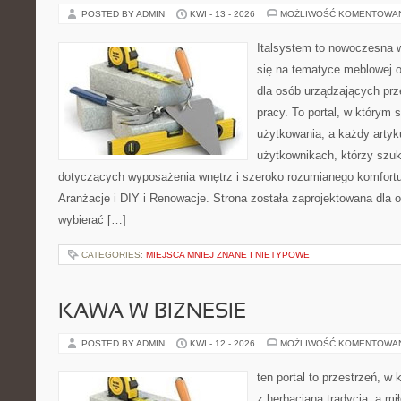
POSTED BY ADMIN
KWI - 13 - 2026
MOŻLIWOŚĆ KOMENTOWA
Italsystem to nowoczesna wi
się na tematyce meblowej 
dla osób urządzających prz
pracy. To portal, w którym 
użytkowania, a każdy artyk
użytkownikach, którzy szu
dotyczących wyposażenia wnętrz i szeroko rozumianego komfortu.
Aranżacje i DIY i Renowacje. Strona została zaprojektowana dla 
wybierać […]
CATEGORIES:
MIEJSCA MNIEJ ZNANE I NIETYPOWE
KAWA W BIZNESIE
POSTED BY ADMIN
KWI - 12 - 2026
MOŻLIWOŚĆ KOMENTOWA
ten portal to przestrzeń, w 
z herbacianą tradycją, a m