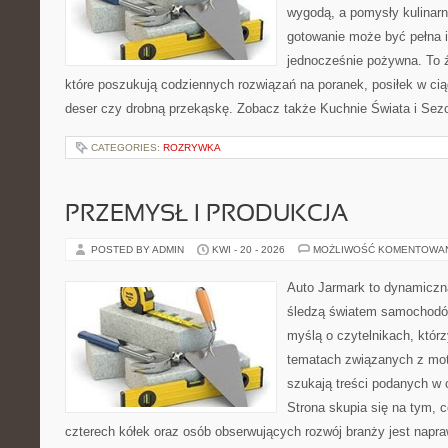
wygodą, a pomysły kulinarn
gotowanie może być pełna in
jednocześnie pożywna. To źr
które poszukują codziennych rozwiązań na poranek, posiłek w cią
deser czy drobną przekąskę. Zobacz także Kuchnie Świata i Sezo
CATEGORIES:
ROZRYWKA
PRZEMYSŁ I PRODUKCJA
POSTED BY ADMIN
KWI - 20 - 2026
MOŻLIWOŚĆ KOMENTOWA
Auto Jarmark to dynamiczna
śledzą światem samochodów
myślą o czytelnikach, któr
tematach związanych z mot
szukają treści podanych w 
Strona skupia się na tym, 
czterech kółek oraz osób obserwujących rozwój branży jest nap