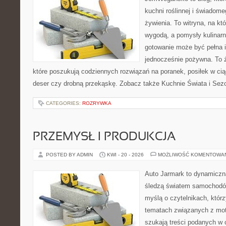
kuchni roślinnej i świadom
żywienia. To witryna, na kt
wygodą, a pomysły kulinarn
gotowanie może być pełna in
jednocześnie pożywna. To źr
które poszukują codziennych rozwiązań na poranek, posiłek w cią
deser czy drobną przekąskę. Zobacz także Kuchnie Świata i Sezo
CATEGORIES:
ROZRYWKA
PRZEMYSŁ I PRODUKCJA
POSTED BY ADMIN
KWI - 20 - 2026
MOŻLIWOŚĆ KOMENTOWA
Auto Jarmark to dynamiczna
śledzą światem samochodów
myślą o czytelnikach, któr
tematach związanych z mot
szukają treści podanych w 