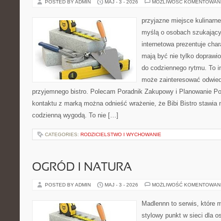
POSTED BY ADMIN
MAJ - 3 - 2026
MOŻLIWOŚĆ KOMENTOWAN
przyjazne miejsce kulinarne
myślą o osobach szukający
internetowa prezentuje char
mają być nie tylko doprawi
do codziennego rytmu. To i
może zainteresować odwie
przyjemnego bistro. Polecam Poradnik Zakupowy i Planowanie Po
kontaktu z marką można odnieść wrażenie, że Bibi Bistro stawia
codzienną wygodą. To nie […]
CATEGORIES:
RODZICIELSTWO I WYCHOWANIE
OGRÓD I NATURA
POSTED BY ADMIN
MAJ - 3 - 2026
MOŻLIWOŚĆ KOMENTOWAN
Madlennn to serwis, które 
stylowy punkt w sieci dla o