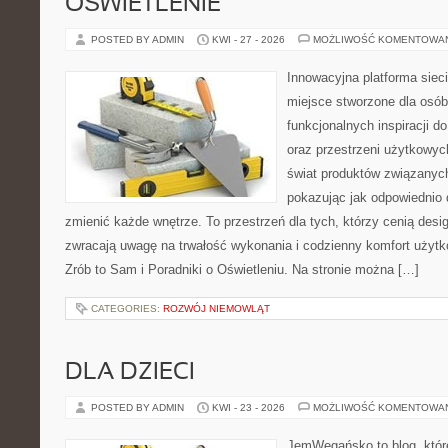
OŚWIETLENIE
POSTED BY ADMIN
KWI - 27 - 2026
MOŻLIWOŚĆ KOMENTOWA
Innowacyjna platforma sie
miejsce stworzone dla osób
funkcjonalnych inspiracji d
oraz przestrzeni użytkowyc
świat produktów związanych
pokazując jak odpowiednio 
zmienić każde wnętrze. To przestrzeń dla tych, którzy cenią desi
zwracają uwagę na trwałość wykonania i codzienny komfort użyt
Zrób to Sam i Poradniki o Oświetleniu. Na stronie można […]
CATEGORIES:
ROZWÓJ NIEMOWLĄT
DLA DZIECI
POSTED BY ADMIN
KWI - 23 - 2026
MOŻLIWOŚĆ KOMENTOWA
JemWegańsko to blog, które