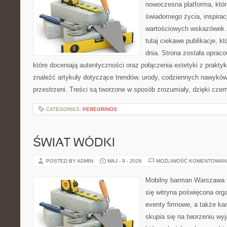
nowoczesna platforma, któr
świadomego życia, inspiracj
wartościowych wskazówek. 
tutaj ciekawe publikacje, kt
dnia. Strona została oprac
które doceniają autentyczności oraz połączenia estetyki z prakty
znaleźć artykuły dotyczące trendów, urody, codziennych nawyków,
przestrzeni. Treści są tworzone w sposób zrozumiały, dzięki cze
CATEGORIES:
PEREGRINOS
ŚWIAT WÓDKI
POSTED BY ADMIN
MAJ - 9 - 2026
MOŻLIWOŚĆ KOMENTOWAN
Mobilny barman Warszawa t
się witryna poświęcona orga
eventy firmowe, a także ka
skupia się na tworzeniu wyj