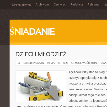
Archiwum
Czerwiec
Redakcja
Reklama
Strona główna
Sp
ŚNIADANIE
DZIECI I MŁODZIEŻ
POSTED BY ADMIN
MAJ - 23 - 2026
MOŻLIWOŚĆ KOMENTOWA
Tęczowa Przystań to blog, 
przeżyć spotyka się z osobi
tworzona z myślą o osobach
zrozumieć siebie. Nazwa T
oddaje klimat tego miejsca,
odpoczynkiem, a jednocześn
tym, co dzieje się w człowieku. Polecamy Psychoterapia i Rozwój