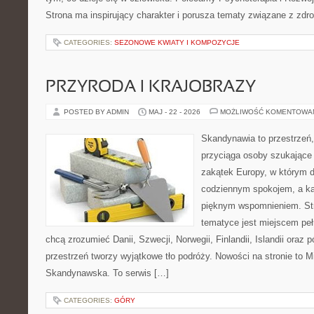
Strona ma inspirujący charakter i porusza tematy związane z zd
CATEGORIES:
SEZONOWE KWIATY I KOMPOZYCJE
PRZYRODA I KRAJOBRAZY
POSTED BY ADMIN
MAJ - 22 - 2026
MOŻLIWOŚĆ KOMENTOWA
Skandynawia to przestrzeń,
przyciąga osoby szukające
zakątek Europy, w którym d
codziennym spokojem, a ka
pięknym wspomnieniem. Str
tematyce jest miejscem peł
chcą zrozumieć Danii, Szwecji, Norwegii, Finlandii, Islandii oraz 
przestrzeń tworzy wyjątkowe tło podróży. Nowości na stronie to M
Skandynawska. To serwis […]
CATEGORIES:
GÓRY