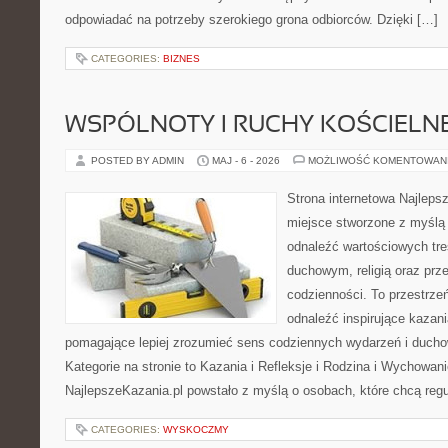
odpowiadać na potrzeby szerokiego grona odbiorców. Dzięki […]
CATEGORIES:
BIZNES
WSPÓLNOTY I RUCHY KOŚCIELN
POSTED BY ADMIN
MAJ - 6 - 2026
MOŻLIWOŚĆ KOMENTOWAN
Strona internetowa Najleps
miejsce stworzone z myślą 
odnaleźć wartościowych tr
duchowym, religią oraz prz
codzienności. To przestrzeń
odnaleźć inspirujące kazani
pomagające lepiej zrozumieć sens codziennych wydarzeń i duch
Kategorie na stronie to Kazania i Refleksje i Rodzina i Wychowan
NajlepszeKazania.pl powstało z myślą o osobach, które chcą regu
CATEGORIES:
WYSKOCZMY