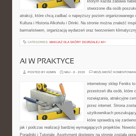
którym każda zabawa nabier
stworzone dla osób poszuk
atrakcji, które chcą zadbać o najwyższy poziom organizowanego 
Kultura i Historia Alkoholu i Drinki. Na stronie można znaleźć insp
barmaństwem, organizacją wydarzeń oraz tworzeniem klimatyczn
CATEGORIES:
MAKIJAŻ DLA SKÓRY DOJRZAŁEJ 40+
AI W PRAKTYCE
POSTED BY ADMIN
MAJ - 8 - 2026
MOŻLIWOŚĆ KOMENTOWAN
internetowy sklep Feniks to
przestrzeń dla osób, które
rozwiązania, atrakcyjne ce
przez internet. Strona zost
użytkownikach poszukujący
które sprawdzą się zarówno
jak i podczas realizacji bardziej wymagających projektów. Nowośc
Poradniki i Tutoriale. Asortyment dostępny na stronie została op