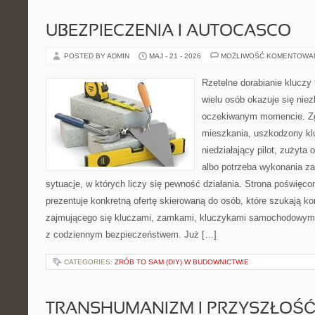
UBEZPIECZENIA I AUTOCASCO
POSTED BY ADMIN
MAJ - 21 - 2026
MOŻLIWOŚĆ KOMENTOWA
Rzetelne dorabianie kluczy 
wielu osób okazuje się nie
oczekiwanym momencie. Zg
mieszkania, uszkodzony k
niedziałający pilot, zużyt
albo potrzeba wykonania z
sytuacje, w których liczy się pewność działania. Strona poświęco
prezentuje konkretną ofertę skierowaną do osób, które szukają 
zajmującego się kluczami, zamkami, kluczykami samochodowymi
z codziennym bezpieczeństwem. Już […]
CATEGORIES:
ZRÓB TO SAM (DIY) W BUDOWNICTWIE
TRANSHUMANIZM I PRZYSZŁOŚĆ