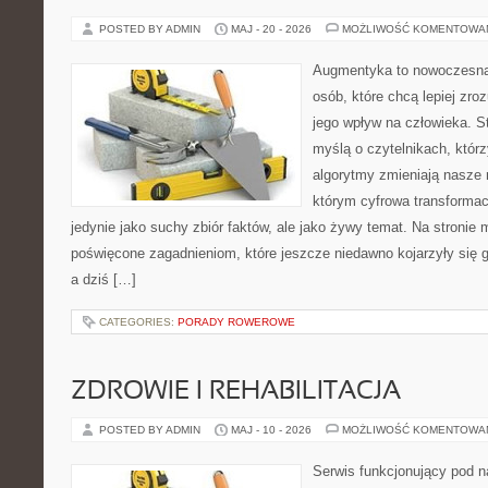
POSTED BY ADMIN
MAJ - 20 - 2026
MOŻLIWOŚĆ KOMENTOWA
Augmentyka to nowoczesna 
osób, które chcą lepiej zro
jego wpływ na człowieka. S
myślą o czytelnikach, którzy
algorytmy zmieniają nasze r
którym cyfrowa transformac
jedynie jako suchy zbiór faktów, ale jako żywy temat. Na stronie
poświęcone zagadnieniom, które jeszcze niedawno kojarzyły się 
a dziś […]
CATEGORIES:
PORADY ROWEROWE
ZDROWIE I REHABILITACJA
POSTED BY ADMIN
MAJ - 10 - 2026
MOŻLIWOŚĆ KOMENTOWA
Serwis funkcjonujący pod 