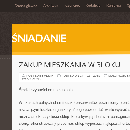
Archiwum
Czerwiec
Redakcja
Reklama
Strona główna
Sp
ŚNIADANIE
ZAKUP MIESZKANIA W BLOKU
POSTED BY ADMIN
POSTED ON LIP - 17 - 2025
MOŻLIWOŚĆ 
WYŁĄCZONA
Środki czystości do mieszkania
W czasach pełnych chemii oraz konserwantów powinniśmy bronić 
niszczącym ludzkie organizmy. Z tego powodu też warto wybrać s
można środki czystości sklep, które bywają idealnymi pomagieram
skórę. Skonstruowany przez nas sklep wyposaża najlepsza hurt