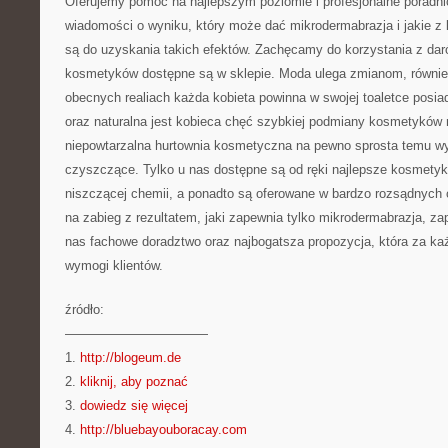
Oferujemy pomoc na najlepszym poziomie i profesjonalne poradni
wiadomości o wyniku, który może dać mikrodermabrazja i jakie 
są do uzyskania takich efektów. Zachęcamy do korzystania z daró
kosmetyków dostępne są w sklepie. Moda ulega zmianom, równi
obecnych realiach każda kobieta powinna w swojej toaletce posi
oraz naturalna jest kobieca chęć szybkiej podmiany kosmetyków
niepowtarzalna hurtownia kosmetyczna na pewno sprosta temu wy
czyszczące. Tylko u nas dostępne są od ręki najlepsze kosmetyki,
niszczącej chemii, a ponadto są oferowane w bardzo rozsądnyc
na zabieg z rezultatem, jaki zapewnia tylko mikrodermabrazja, z
nas fachowe doradztwo oraz najbogatsza propozycja, która za k
wymogi klientów.
źródło:
———————————
1.
http://blogeum.de
2.
kliknij, aby poznać
3.
dowiedz się więcej
4.
http://bluebayouboracay.com