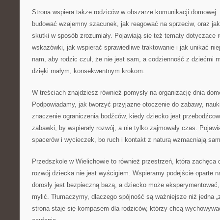
Strona wspiera także rodziców w obszarze komunikacji domowej.
budować wzajemny szacunek, jak reagować na sprzeciw, oraz ja
skutki w sposób zrozumiały. Pojawiają się też tematy dotyczące r
wskazówki, jak wspierać sprawiedliwe traktowanie i jak unikać ni
nam, aby rodzic czuł, że nie jest sam, a codzienność z dziećmi 
dzięki małym, konsekwentnym krokom.
W treściach znajdziesz również pomysły na organizację dnia domo
Podpowiadamy, jak tworzyć przyjazne otoczenie do zabawy, nau
znaczenie ograniczenia bodźców, kiedy dziecko jest przebodźcow
zabawki, by wspierały rozwój, a nie tylko zajmowały czas. Pojaw
spacerów i wycieczek, bo ruch i kontakt z naturą wzmacniają sa
Przedszkole w Wielichowie to również przestrzeń, która zachęca 
rozwój dziecka nie jest wyścigiem. Wspieramy podejście oparte 
dorosły jest bezpieczną bazą, a dziecko może eksperymentować,
mylić. Tłumaczymy, dlaczego spójność są ważniejsze niż jedna „z
strona staje się kompasem dla rodziców, którzy chcą wychowywa