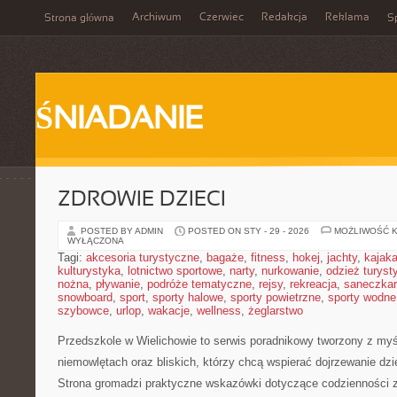
Archiwum
Czerwiec
Redakcja
Reklama
Strona główna
Sp
ŚNIADANIE
ZDROWIE DZIECI
POSTED BY ADMIN
POSTED ON STY - 29 - 2026
MOŻLIWOŚĆ 
WYŁĄCZONA
Tagi:
akcesoria turystyczne
,
bagaże
,
fitness
,
hokej
,
jachty
,
kajak
kulturystyka
,
lotnictwo sportowe
,
narty
,
nurkowanie
,
odzież turyst
nożna
,
pływanie
,
podróże tematyczne
,
rejsy
,
rekreacja
,
saneczka
snowboard
,
sport
,
sporty halowe
,
sporty powietrzne
,
sporty wodne
szybowce
,
urlop
,
wakacje
,
wellness
,
żeglarstwo
Przedszkole w Wielichowie to serwis poradnikowy tworzony z myś
niemowlętach oraz bliskich, którzy chcą wspierać dojrzewanie dz
Strona gromadzi praktyczne wskazówki dotyczące codzienności z