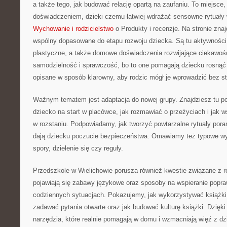
a także tego, jak budować relację opartą na zaufaniu. To miejsce
doświadczeniem, dzięki czemu łatwiej wdrażać sensowne rytuały 
Wychowanie i rodzicielstwo
o Produkty i recenzje. Na stronie zna
wspólny dopasowane do etapu rozwoju dziecka. Są tu aktywności
plastyczne, a także domowe doświadczenia rozwijające ciekawoś
samodzielność i sprawczość, bo to one pomagają dziecku rosną
opisane w sposób klarowny, aby rodzic mógł je wprowadzić bez st
Ważnym tematem jest adaptacja do nowej grupy. Znajdziesz tu po
dziecko na start w placówce, jak rozmawiać o przeżyciach i jak ws
w rozstaniu. Podpowiadamy, jak tworzyć powtarzalne rytuały pora
dają dziecku poczucie bezpieczeństwa. Omawiamy też typowe wyz
spory, dzielenie się czy reguły.
Przedszkole w Wielichowie porusza również kwestie związane z
pojawiają się zabawy językowe oraz sposoby na wspieranie pop
codziennych sytuacjach. Pokazujemy, jak wykorzystywać książki
zadawać pytania otwarte oraz jak budować kulturę książki. Dzięki
narzędzia, które realnie pomagają w domu i wzmacniają więź z dz