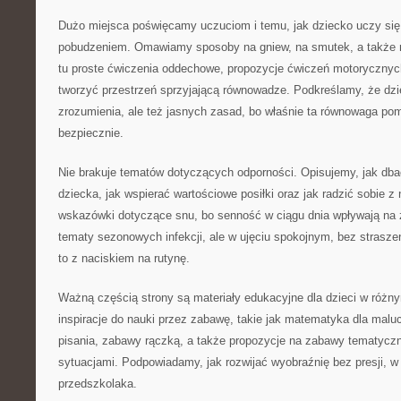
Dużo miejsca poświęcamy uczuciom i temu, jak dziecko uczy si
pobudzeniem. Omawiamy sposoby na gniew, na smutek, a także n
tu proste ćwiczenia oddechowe, propozycje ćwiczeń motorycznyc
tworzyć przestrzeń sprzyjającą równowadze. Podkreślamy, że dzi
zrozumienia, ale też jasnych zasad, bo właśnie ta równowaga p
bezpiecznie.
Nie brakuje tematów dotyczących odporności. Opisujemy, jak dba
dziecka, jak wspierać wartościowe posiłki oraz jak radzić sobie z 
wskazówki dotyczące snu, bo senność w ciągu dnia wpływają na
tematy sezonowych infekcji, ale w ujęciu spokojnym, bez straszen
to z naciskiem na rutynę.
Ważną częścią strony są materiały edukacyjne dla dzieci w różny
inspiracje do nauki przez zabawę, takie jak matematyka dla malu
pisania, zabawy rączką, a także propozycje na zabawy tematycz
sytuacjami. Podpowiadamy, jak rozwijać wyobraźnię bez presji,
przedszkolaka.