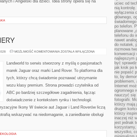
ych i Angielski dla dzieci. Idea strony opiera się na
uciec od tec
nią kontrolę
wyłączenia c
głównego, ogr
SKA
świadomego 
po telefon. 
planowane „o
telefonu do 
IERY
nawet analog
do notatek, 
rozmowa twar
NOWOŚCI
2026
MOŻLIWOŚĆ KOMENTOWANIA
ZOSTAŁA WYŁĄCZONA
konwersacji 
I
najlepszym 
PREMIERY
być sprawd
Landworld to serwis stworzony z myślą o pasjonatach
jak krok po 
marek Jaguar oraz marki Land Rover. To platforma dla
nie popaść p
to, by demon
tych, którzy chcą świadomie poznawać utrzymanie
problemem, 
wozu klasy premium. Strona prowadzi czytelnika od
Internet moż
ogromnego r
ABC po bardziej szczegółowe zagadnienia, łącząc
nauczyć się
fotografii. 
doświadczenie z kontekstem rynku i technologii.
którzy mają
ryzacyjne Ikony W świecie aut Jaguar i Land Roverów liczą
drugim końc
którzy inspi
otrafią wskazywać na niedomaganie, a zaniedbanie obsługi
inaczej niż 
jest jednak 
korzystamy,
wszystko, c
 EKOLOGIA
minimalizm 