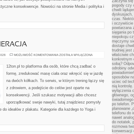
Zaczyna się
pogody czy 
ktyczne konsekwencje. Nowości na stronie Media i polityka i
chwili ląduj
dyskusjach, 
czas. Niektó
i oczywiście
powtarzana 
sięgania po 
niepokoju c
męczymy się
NERACJA
dostaje chwi
trudniej jest
właściwie c
ZDROWIE
2026
MOŻLIWOŚĆ KOMENTOWANIA
ZOSTAŁA WYŁĄCZONA
I
konkretnym 
REGENERACJA
sobą? Odpow
12ton.pl to platforma dla osób, które chcą zadbać o
odrobiny odw
powiadomień.
formę, zredukować masę ciała oraz wkręcić się w jazdę
sposobów na 
na dwóch kółkach. To serwis, w którym trening łączy się
uciec od tec
nią kontrolę
z zdrowiem, a podejście do celów jest oparte na
wyłączenia c
konsekwencji. Jeśli szukasz motywacji albo chcesz
głównego, ogr
świadomego 
uporządkować swoje nawyki, tutaj znajdziesz pomysły
po telefon. 
planowane „o
 do ideałów z plakatu. Kategorie dla każdego to Yoga i
telefonu do 
nawet analog
do notatek, 
rozmowa twar
konwersacji 