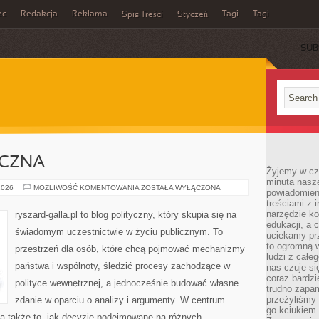
ec
Redakcja
Reklama
Tagi
Tagi
Spis Treści
Styczeń
SUB
ECZNA
Żyjemy w cz
minuta nasz
POLITYKA
2026
MOŻLIWOŚĆ KOMENTOWANIA
ZOSTAŁA WYŁĄCZONA
powiadomien
SPOŁECZNA
treściami z i
narzędzie ko
ryszard-galla.pl to blog polityczny, który skupia się na
edukacji, a 
świadomym uczestnictwie w życiu publicznym. To
uciekamy pr
to ogromną w
przestrzeń dla osób, które chcą pojmować mechanizmy
ludzi z całe
państwa i wspólnoty, śledzić procesy zachodzące w
nas czuje s
coraz bardzi
polityce wewnętrznej, a jednocześnie budować własne
trudno zapa
przeżyliśmy 
zdanie w oparciu o analizy i argumenty. W centrum
go kciukiem.
 a także to, jak decyzje podejmowane na różnych