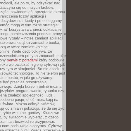
hnologii, ale po to, by odzyskać nad
. Zaczyna się od małych kroków:
zęści powiadomień, sprzątania ekranu
aniczenia liczby aplikacji i
decydowania, kiedy i po co sięgamy
Pomóc mogą w tym różne strategie:
kna” korzystania z sieci, odkładanie
innego pomieszczenia podczas pracy, a
owe rytuały – notes zamiast aplikacji
papierowa książka zamiast e-booka,
zą w twarz zamiast kolejnej
online. Wiele osób odkrywa, że
przewodnikiem po tych zmianach może
zony
serwis z poradami
który podpowie,
kroku wprowadzać higienę cyfrową i jak
rzy tym w skrajności. Bo nie chodzi o
izować technologię. To nie telefon jest
ale sposób, w jaki go używamy.
e być przecież przestrzenią
ozwoju. Dzięki kursom online można
 języków, programowania, rysunku czy
Można znaleźć społeczności ludzi,
 podobne pasje, choć mieszkają na
u świata. Można odkryć twórców,
rują do zmian i pokazują, że da się żyć
w trybie wiecznej gonitwy. Kluczowe
to, by świadomie wybierać, z czego
 zamiast bezwiednie przyjmować
o nam podsuwają algorytmy. Cyfrowy
nie oznacza nudy. Wręcz przeciwnie –