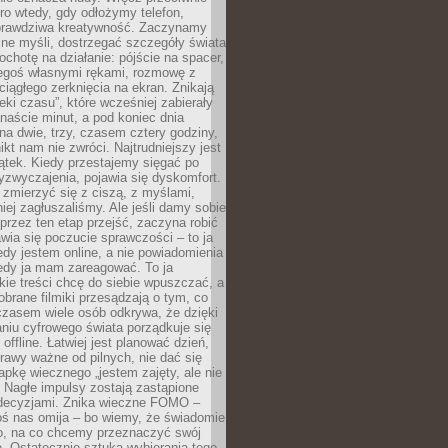
ro wtedy, gdy odłożymy telefon,
 prawdziwa kreatywność. Zaczynamy
ne myśli, dostrzegać szczegóły świata
ochotę na działanie: pójście na spacer,
zegoś własnymi rękami, rozmowę z
 ciągłego zerknięcia na ekran. Znikają
eki czasu”, które wcześniej zabierały
naście minut, a pod koniec dnia
 na dwie, trzy, czasem cztery godziny,
ikt nam nie zwróci. Najtrudniejszy jest
ątek. Kiedy przestajemy sięgać po
zyzwyczajenia, pojawia się dyskomfort.
 zmierzyć się z ciszą, z myślami,
iej zagłuszaliśmy. Ale jeśli damy sobie
y przez ten etap przejść, zaczyna robić
jawia się poczucie sprawczości – to ja
edy jestem online, a nie powiadomienia
iedy ja mam zareagować. To ja
kie treści chcę do siebie wpuszczać, a
obrane filmiki przesądzają o tym, co
czasem wiele osób odkrywa, że dzięki
niu cyfrowego świata porządkuje się
 offline. Łatwiej jest planować dzień,
rawy ważne od pilnych, nie dać się
apkę wiecznego „jestem zajęty, ale nie
 Nagłe impulsy zostają zastąpione
decyzjami. Znika wieczne FOMO –
oś nas omija – bo wiemy, że świadomie
o, na co chcemy przeznaczyć swój
. Ostatecznie sztuka wybierania tego,