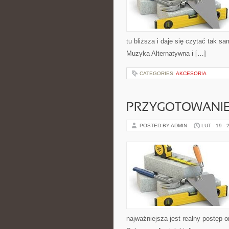
tu bliższa i daje się czytać tak s
Muzyka Alternatywna i […]
CATEGORIES:
AKCESORIA
PRZYGOTOWANIE
POSTED BY ADMIN
LUT - 19 - 
najważniejsza jest realny postęp o