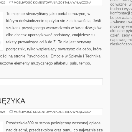
MUZYKA
2026
MOŻLIWOŚĆ KOMENTOWANIA
ZOSTAŁA WYŁĄCZONA
co ważne, w 
FILMOWA
trudna i wy
I
MUSICALE
konfrontacj
To miejsce stworzyliśmy jako portal o muzyce, w
bo pozwala 
którym doświadczenie spotyka się z ciekawością. Jeśli
– własną uw
możemy wres
szukasz przystępnego wprowadzenia w świat dźwięków
aktualne pyt
albo chcesz uporządkować podstawy, znajdziesz tu
dzień, żeby 
naprawdę mój
teksty prowadzące od A do Z. To nie jest sztywny
nieskończony
podręcznik, tylko wspierający towarzysz dla osób, które
ści na stronie Psychologia i Emocje w Śpiewie i Technika
luczowe elementy muzycznego alfabetu: puls, tempo,
JĘZYKA
ROZWÓJ
2026
MOŻLIWOŚĆ KOMENTOWANIA
ZOSTAŁA WYŁĄCZONA
MOWY
I
JĘZYKA
Przedszkole309 to strona poświęcony wczesnej opiece
nad dziećmi, przedszkolom oraz temu, co najważniejsze