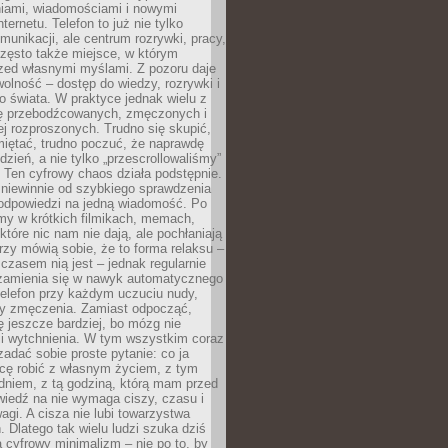
iami, wiadomościami i nowymi
nternetu. Telefon to już nie tylko
munikacji, ale centrum rozrywki, pracy,
często także miejsce, w którym
zed własnymi myślami. Z pozoru daje
olność – dostęp do wiedzy, rozrywki i
go świata. W praktyce jednak wielu z
ię przebodźcowanych, zmęczonych i
ej rozproszonych. Trudno się skupić,
miętać, trudno poczuć, że naprawdę
dzień, a nie tylko „przescrollowaliśmy”
 Ten cyfrowy chaos działa podstępnie.
 niewinnie od szybkiego sprawdzenia
odpowiedzi na jedną wiadomość. Po
emy w krótkich filmikach, memach,
które nic nam nie dają, ale pochłaniają
rzy mówią sobie, że to forma relaksu –
 czasem nią jest – jednak regularnie
zamienia się w nawyk automatycznego
telefon przy każdym uczuciu nudy,
zy zmęczenia. Zamiast odpocząć,
 jeszcze bardziej, bo mózg nie
li wytchnienia. W tym wszystkim coraz
 zadać sobie proste pytanie: co ja
hcę robić z własnym życiem, z tym
dniem, z tą godziną, którą mam przed
iedź na nie wymaga ciszy, czasu i
agi. A cisza nie lubi towarzystwa
 Dlatego tak wielu ludzi szuka dziś
cyfrowy minimalizm – nie po to, by