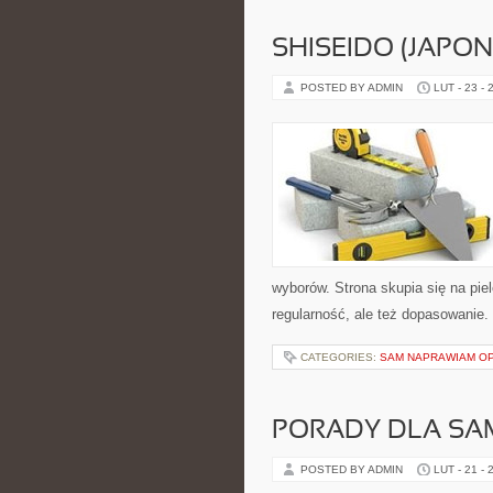
SHISEIDO (JAPON
POSTED BY ADMIN
LUT - 23 - 
wyborów. Strona skupia się na piel
regularność, ale też dopasowanie
CATEGORIES:
SAM NAPRAWIAM O
PORADY DLA S
POSTED BY ADMIN
LUT - 21 - 