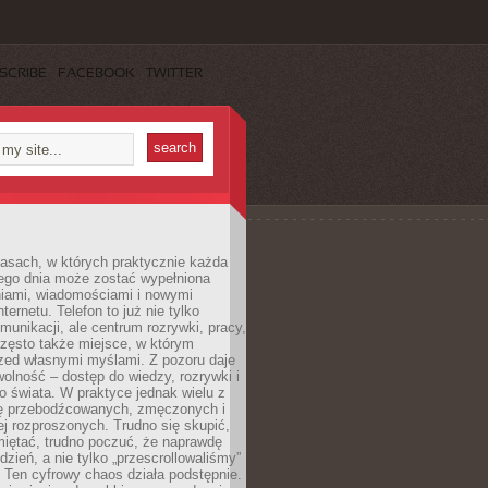
SCRIBE
FACEBOOK
TWITTER
asach, w których praktycznie każda
ego dnia może zostać wypełniona
iami, wiadomościami i nowymi
nternetu. Telefon to już nie tylko
munikacji, ale centrum rozrywki, pracy,
często także miejsce, w którym
zed własnymi myślami. Z pozoru daje
olność – dostęp do wiedzy, rozrywki i
go świata. W praktyce jednak wielu z
ię przebodźcowanych, zmęczonych i
ej rozproszonych. Trudno się skupić,
miętać, trudno poczuć, że naprawdę
dzień, a nie tylko „przescrollowaliśmy”
 Ten cyfrowy chaos działa podstępnie.