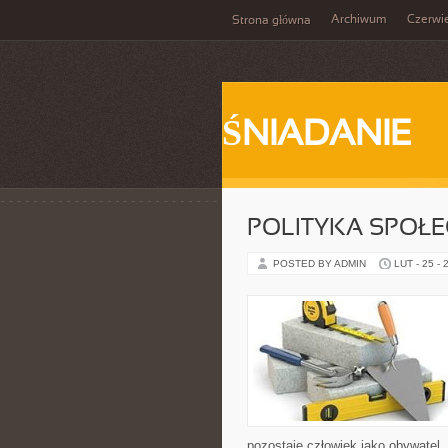
Archiwum
Czerwi
Strona główna
ŚNIADANIE
POLITYKA SPOŁ
POSTED BY ADMIN
LUT - 25 - 
pozostaje człowiek jako obywatel,