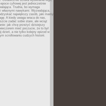
epoce cyfrowej jest jednocześnie
zwalająca. Trudna, bo wymaga
i z własnymi nawykami. Wyzwalająca,
odzyskać największy zasób, jaki mamy
agę. A kiedy uwaga wraca do nas,
zcie zadać sobie stare, ale wciąż
anie: jak chcę przeżyć dzisiejszy
wieczorem mieć poczucie, że to był
 dzień, a nie tylko kolejny epizod w
m scrollowaniu cudzych historii.