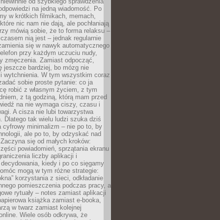
 niewinnie od szybkiego sprawdzenia
odpowiedzi na jedną wiadomość. Po
emy w krótkich filmikach, memach,
które nic nam nie dają, ale pochłaniają
rzy mówią sobie, że to forma relaksu –
 czasem nią jest – jednak regularnie
zamienia się w nawyk automatycznego
telefon przy każdym uczuciu nudy,
zy zmęczenia. Zamiast odpocząć,
 jeszcze bardziej, bo mózg nie
li wytchnienia. W tym wszystkim coraz
 zadać sobie proste pytanie: co ja
hcę robić z własnym życiem, z tym
dniem, z tą godziną, którą mam przed
iedź na nie wymaga ciszy, czasu i
agi. A cisza nie lubi towarzystwa
 Dlatego tak wielu ludzi szuka dziś
cyfrowy minimalizm – nie po to, by
hnologii, ale po to, by odzyskać nad
. Zaczyna się od małych kroków:
zęści powiadomień, sprzątania ekranu
aniczenia liczby aplikacji i
decydowania, kiedy i po co sięgamy
Pomóc mogą w tym różne strategie:
kna” korzystania z sieci, odkładanie
innego pomieszczenia podczas pracy, a
owe rytuały – notes zamiast aplikacji
papierowa książka zamiast e-booka,
zą w twarz zamiast kolejnej
online. Wiele osób odkrywa, że