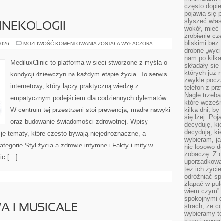
często dopie
pojawia się
słyszeć włas
GINEKOLOGII
wokół, mieć 
zrobienie c
bliskimi bez
FAKTY
2026
MOŻLIWOŚĆ KOMENTOWANIA
ZOSTAŁA WYŁĄCZONA
I
drobne „wyci
MITY
nam po kilka
W
MediluxClinic to platforma w sieci stworzone z myślą o
składały się
GINEKOLOGII
których już n
kondycji dziewczyn na każdym etapie życia. To serwis
zwykle pocz
internetowy, który łączy praktyczną wiedzę z
telefon z pr
Nagle trzeba
empatycznym podejściem dla codziennych dylematów.
które wcześn
W centrum tej przestrzeni stoi prewencja, mądre nawyki
kilka dni, b
się lżej. Po
oraz budowanie świadomości zdrowotnej. Wpisy
decyduję, ki
decydują, k
cję tematy, które często bywają niejednoznaczne, a
wybieram, ja
tegorie Styl życia a zdrowie intymne i Fakty i mity w
nie losowo d
zobaczę. Z 
nic […]
uporządkowa
też ich życie
odróżniać sp
złapać w puł
wiem czym”.
spokojnymi 
strach, że c
A I MUSICALE
wybieramy t
czas i uwagę