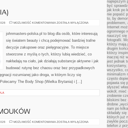
najlepszym 
być sprawd
jak krok po 
IA)
nie popaść p
to, by demon
problemem, 
SHISEIDO
2026
MOŻLIWOŚĆ KOMENTOWANIA
ZOSTAŁA WYŁĄCZONA
(JAPONIA)
Internet moż
ogromnego r
johnmasters-polska.pl to blog dla osób, które interesują
nauczyć się
fotografii. 
się światem beauty i chcą podejmować bardziej trafne
którzy mają
decyzje zakupowe oraz pielęgnacyjne. To miejsce
drugim końc
którzy inspi
stworzone z myślą o tych, którzy lubią wiedzieć, co
inaczej niż 
nakładają na ciało, jak działają substancje aktywne i jak
jest jednak 
korzystamy,
budować rutynę bez chaosu oraz bez przypadkowych
wszystko, c
minimalizm 
ęgnacji rozumianej jako droga, w którym liczy się
często dopie
. Polecamy The Body Shop (Wielka Brytania) i […]
pojawia się
słyszeć włas
wokół, mieć 
PLA
zrobienie c
bliskimi bez
drobne „wyci
nam po kilka
AMOUKÓW
składały się
których już n
zwykle pocz
PORADY
2026
MOŻLIWOŚĆ KOMENTOWANIA
ZOSTAŁA WYŁĄCZONA
DLA
telefon z pr
SAMOUKÓW