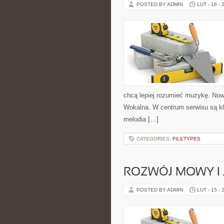
POSTED BY ADMIN
LUT - 16 - 
chcą lepiej rozumieć muzykę. Nowo
Wokalna. W centrum serwisu są k
melodia […]
CATEGORIES:
FILETYPES
ROZWÓJ MOWY I 
POSTED BY ADMIN
LUT - 15 - 