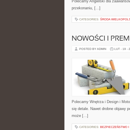
Polecamy Angielski dla zaawansowan
przekonaniu, […]
CATEGORIES:
ŚRODA WIELKOPOL
NOWOŚCI I PREM
POSTED BY ADMIN
LUT - 19 - 
Polecamy Wnętrza i Design i Moto
się detale. Nawet drobne objawy p
może […]
CATEGORIES:
BEZPIECZEŃSTWO I