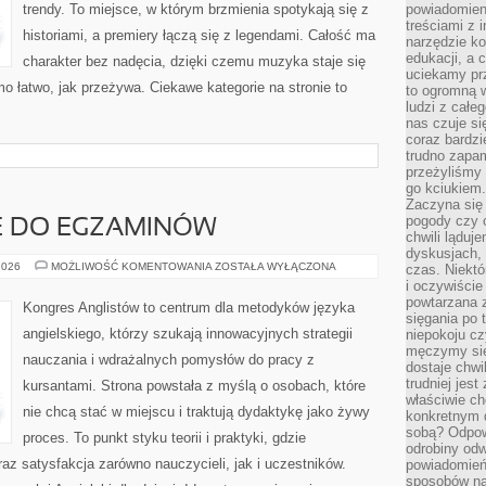
trendy. To miejsce, w którym brzmienia spotykają się z
powiadomien
treściami z i
historiami, a premiery łączą się z legendami. Całość ma
narzędzie ko
edukacji, a 
charakter bez nadęcia, dzięki czemu muzyka staje się
uciekamy pr
amo łatwo, jak przeżywa. Ciekawe kategorie na stronie to
to ogromną w
ludzi z całe
nas czuje s
coraz bardzi
trudno zapa
przeżyliśmy 
go kciukiem.
Zaczyna się
pogody czy 
 DO EGZAMINÓW
chwili ląduj
dyskusjach, 
PRZYGOTOWANIE
2026
MOŻLIWOŚĆ KOMENTOWANIA
ZOSTAŁA WYŁĄCZONA
czas. Niektó
DO
i oczywiście
EGZAMINÓW
powtarzana 
Kongres Anglistów to centrum dla metodyków języka
sięgania po 
angielskiego, którzy szukają innowacyjnych strategii
niepokoju c
męczymy się
nauczania i wdrażalnych pomysłów do pracy z
dostaje chwi
trudniej jest
kursantami. Strona powstała z myślą o osobach, które
właściwie c
nie chcą stać w miejscu i traktują dydaktykę jako żywy
konkretnym 
sobą? Odpow
proces. To punkt styku teorii i praktyki, gdzie
odrobiny odw
raz satysfakcja zarówno nauczycieli, jak i uczestników.
powiadomień.
sposobów na 