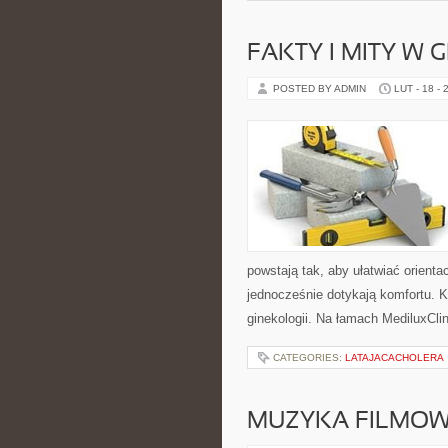
FAKTY I MITY W 
POSTED BY ADMIN
LUT - 18 - 
powstają tak, aby ułatwiać orienta
jednocześnie dotykają komfortu. Ka
ginekologii. Na łamach MediluxCli
CATEGORIES:
LATAJACACHOLERA
MUZYKA FILMOW