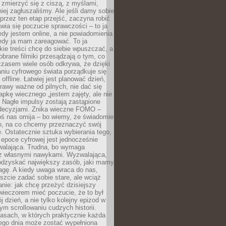
 zmierzyć się z ciszą, z myślami,
iej zagłuszaliśmy. Ale jeśli damy sobie
y przez ten etap przejść, zaczyna robić
jawia się poczucie sprawczości – to ja
edy jestem online, a nie powiadomienia
iedy ja mam zareagować. To ja
kie treści chcę do siebie wpuszczać, a
obrane filmiki przesądzają o tym, co
czasem wiele osób odkrywa, że dzięki
niu cyfrowego świata porządkuje się
 offline. Łatwiej jest planować dzień,
rawy ważne od pilnych, nie dać się
apkę wiecznego „jestem zajęty, ale nie
 Nagłe impulsy zostają zastąpione
decyzjami. Znika wieczne FOMO –
oś nas omija – bo wiemy, że świadomie
o, na co chcemy przeznaczyć swój
. Ostatecznie sztuka wybierania tego,
epoce cyfrowej jest jednocześnie
zwalająca. Trudna, bo wymaga
i z własnymi nawykami. Wyzwalająca,
odzyskać największy zasób, jaki mamy
agę. A kiedy uwaga wraca do nas,
zcie zadać sobie stare, ale wciąż
anie: jak chcę przeżyć dzisiejszy
wieczorem mieć poczucie, że to był
 dzień, a nie tylko kolejny epizod w
m scrollowaniu cudzych historii.
asach, w których praktycznie każda
ego dnia może zostać wypełniona