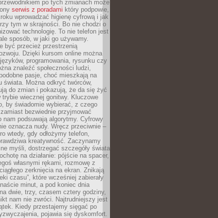
przewodnikiem po tych zmianach może
zony
serwis z poradami
który podpowie,
kroku wprowadzać higienę cyfrową i jak
rzy tym w skrajności. Bo nie chodzi o
izować technologię. To nie telefon jest
ale sposób, w jaki go używamy.
e być przecież przestrzenią
ozwoju. Dzięki kursom online można
 języków, programowania, rysunku czy
Można znaleźć społeczności ludzi,
 podobne pasje, choć mieszkają na
u świata. Można odkryć twórców,
rują do zmian i pokazują, że da się żyć
w trybie wiecznej gonitwy. Kluczowe
to, by świadomie wybierać, z czego
 zamiast bezwiednie przyjmować
o nam podsuwają algorytmy. Cyfrowy
nie oznacza nudy. Wręcz przeciwnie –
ro wtedy, gdy odłożymy telefon,
 prawdziwa kreatywność. Zaczynamy
ne myśli, dostrzegać szczegóły świata
ochotę na działanie: pójście na spacer,
zegoś własnymi rękami, rozmowę z
 ciągłego zerknięcia na ekran. Znikają
eki czasu”, które wcześniej zabierały
naście minut, a pod koniec dnia
 na dwie, trzy, czasem cztery godziny,
ikt nam nie zwróci. Najtrudniejszy jest
ątek. Kiedy przestajemy sięgać po
zyzwyczajenia, pojawia się dyskomfort.