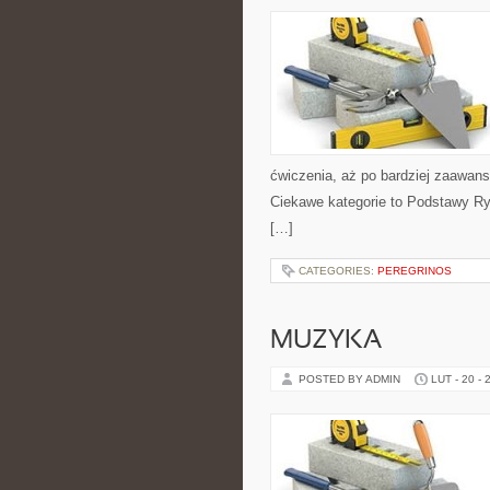
ćwiczenia, aż po bardziej zaawans
Ciekawe kategorie to Podstawy Ry
[…]
CATEGORIES:
PEREGRINOS
MUZYKA
POSTED BY ADMIN
LUT - 20 - 