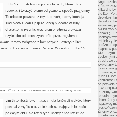
Nagle trzeba
Elfiki777 to natchniony portal dla osób, które chcą
które wcześn
kilka dni, b
rysować i tworzyć pismo odręczne w sposób przyjemny.
się lżej. Po
To miejsce powstało z myślą o tych, którzy kochają
decyduję, ki
decydują, k
ślad ołówka, cenią papier i chcą budować własny
wybieram, ja
nie losowo d
charakter w rysunku oraz piśmie. Strona prowadzi
zobaczę. Z 
czytelnika od pierwszych prób, przez regularne
uporządkowa
też ich życie
owane tematy związane z kompozycją i estetyką liter.
odróżniać sp
sunku i Kreatywne Pisanie Ręczne. W centrum Elfiki777
złapać w puł
wiem czym”.
spokojnymi 
strach, że c
wybieramy t
czas i uwagę
co ważne, w 
trudna i wy
konfrontacj
bo pozwala 
– własną uw
MUZYKA
2026
MOŻLIWOŚĆ KOMENTOWANIA
ZOSTAŁA WYŁĄCZONA
możemy wres
aktualne pyt
dzień, żeby 
Limith to lifestylowy magazyn dla fanów dźwięków, który
naprawdę mój
powstał z myślą o czytelnikach szukających lekkości
nieskończony
Żyjemy w cz
po całym dniu, ale też o tych, którzy chcą rozumieć
minuta nasz