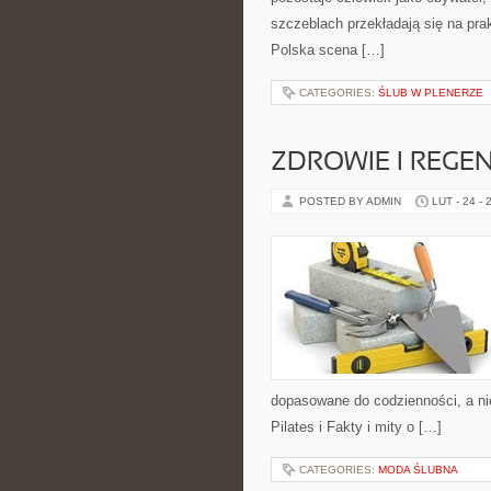
szczeblach przekładają się na pra
Polska scena […]
CATEGORIES:
ŚLUB W PLENERZE
ZDROWIE I REGE
POSTED BY ADMIN
LUT - 24 - 
dopasowane do codzienności, a nie
Pilates i Fakty i mity o […]
CATEGORIES:
MODA ŚLUBNA