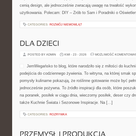
cenią design, ale jednocześnie zwracają uwagę na trwałość wykon
użytkowania. Polecam: DIY – Zrób to Sam i Poradniki o Oświetle
CATEGORIES:
ROZWÓJ NIEMOWLĄT
DLA DZIECI
POSTED BY ADMIN
KWI - 23 - 2026
MOŻLIWOŚĆ KOMENTOWA
JemWegańsko to blog, które narodziło się z miłości do kuchni
podejścia do codziennego żywienia. To witryna, na której smak s
pomysły kulinarne pokazują, że roślinne gotowanie może być pełna
jednocześnie pożywna. To źródło inspiracji dla osób, które posz
na poranek, posiłek w ciągu dnia, wieczorny posiłek, deser czy 
także Kuchnie Świata i Sezonowe Inspiracje. Na […]
CATEGORIES:
ROZRYWKA
PRZEMYSŁ I PRODUKCJA