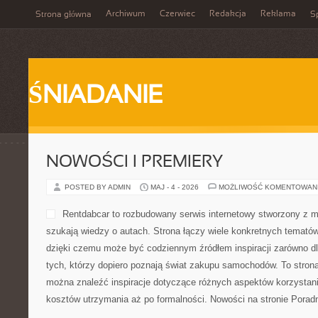
Archiwum
Czerwiec
Redakcja
Reklama
Strona główna
Sp
ŚNIADANIE
NOWOŚCI I PREMIERY
POSTED BY ADMIN
MAJ - 4 - 2026
MOŻLIWOŚĆ KOMENTOWAN
Rentdabcar to rozbudowany serwis internetowy stworzony z m
szukają wiedzy o autach. Strona łączy wiele konkretnych temató
dzięki czemu może być codziennym źródłem inspiracji zarówno dla
tych, którzy dopiero poznają świat zakupu samochodów. To stron
można znaleźć inspiracje dotyczące różnych aspektów korzystani
kosztów utrzymania aż po formalności. Nowości na stronie Porad