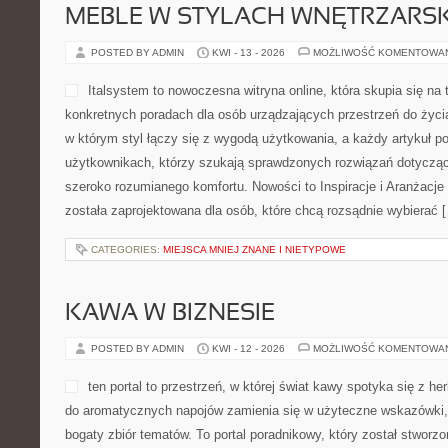
MEBLE W STYLACH WNĘTRZARS
POSTED BY ADMIN
KWI - 13 - 2026
MOŻLIWOŚĆ KOMENTOWA
Italsystem to nowoczesna witryna online, która skupia się na
konkretnych poradach dla osób urządzających przestrzeń do życia 
w którym styl łączy się z wygodą użytkowania, a każdy artykuł p
użytkownikach, którzy szukają sprawdzonych rozwiązań dotyczą
szeroko rozumianego komfortu. Nowości to Inspiracje i Aranżacje 
została zaprojektowana dla osób, które chcą rozsądnie wybierać 
CATEGORIES:
MIEJSCA MNIEJ ZNANE I NIETYPOWE
KAWA W BIZNESIE
POSTED BY ADMIN
KWI - 12 - 2026
MOŻLIWOŚĆ KOMENTOWA
ten portal to przestrzeń, w której świat kawy spotyka się z he
do aromatycznych napojów zamienia się w użyteczne wskazówki, i
bogaty zbiór tematów. To portal poradnikowy, który został stworzo