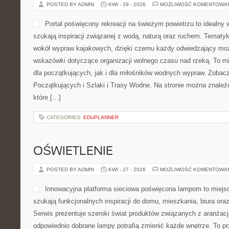
POSTED BY ADMIN
KWI - 29 - 2026
MOŻLIWOŚĆ KOMENTOWA
Portal poświęcony rekreacji na świeżym powietrzu to idealny 
inspiracji związanej z wodą, naturą oraz ruchem. Tematyka strony
wypraw kajakowych, dzięki czemu każdy odwiedzający może zna
dotyczące organizacji wolnego czasu nad rzeką. To miejsce stwo
początkujących, jak i dla miłośników wodnych wypraw. Zobacz: K
Początkujących i Szlaki i Trasy Wodne. Na stronie można znaleź
które […]
CATEGORIES:
EDUPLANNER
OŚWIETLENIE
POSTED BY ADMIN
KWI - 27 - 2026
MOŻLIWOŚĆ KOMENTOWA
Innowacyjna platforma sieciowa poświęcona lampom to miejsc
szukają funkcjonalnych inspiracji do domu, mieszkania, biura ora
Serwis prezentuje szeroki świat produktów związanych z aranżacj
odpowiednio dobrane lampy potrafią zmienić każde wnętrze. To prz