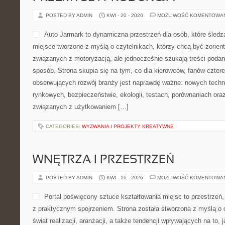
POSTED BY ADMIN
KWI - 20 - 2026
MOŻLIWOŚĆ KOMENTOWA
Auto Jarmark to dynamiczna przestrzeń dla osób, które śle
miejsce tworzone z myślą o czytelnikach, którzy chcą być zorie
związanych z motoryzacją, ale jednocześnie szukają treści podan
sposób. Strona skupia się na tym, co dla kierowców, fanów czter
obserwujących rozwój branży jest naprawdę ważne: nowych techn
rynkowych, bezpieczeństwie, ekologii, testach, porównaniach or
związanych z użytkowaniem […]
CATEGORIES:
WYZWANIA I PROJEKTY KREATYWNE
WNĘTRZA I PRZESTRZEŃ
POSTED BY ADMIN
KWI - 16 - 2026
MOŻLIWOŚĆ KOMENTOWA
Portal poświęcony sztuce kształtowania miejsc to przestrzeń,
z praktycznym spojrzeniem. Strona została stworzona z myślą o 
świat realizacji, aranżacji, a także tendencji wpływających na to