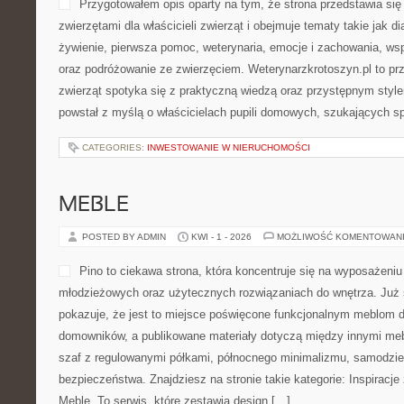
Przygotowałem opis oparty na tym, że strona przedstawia się 
zwierzętami dla właścicieli zwierząt i obejmuje tematy takie jak di
żywienie, pierwsza pomoc, weterynaria, emocje i zachowania, wsp
oraz podróżowanie ze zwierzęciem. Weterynarzkrotoszyn.pl to pr
zwierząt spotyka się z praktyczną wiedzą oraz przystępnym styl
powstał z myślą o właścicielach pupili domowych, szukających 
CATEGORIES:
INWESTOWANIE W NIERUCHOMOŚCI
MEBLE
POSTED BY ADMIN
KWI - 1 - 2026
MOŻLIWOŚĆ KOMENTOWAN
Pino to ciekawa strona, która koncentruje się na wyposażeni
młodzieżowych oraz użytecznych rozwiązaniach do wnętrza. Już
pokazuje, że jest to miejsce poświęcone funkcjonalnym meblom d
domowników, a publikowane materiały dotyczą między innymi meb
szaf z regulowanymi półkami, północnego minimalizmu, samodzieln
bezpieczeństwa. Znajdziesz na stronie takie kategorie: Inspirac
Meble. To serwis, które zestawia design […]