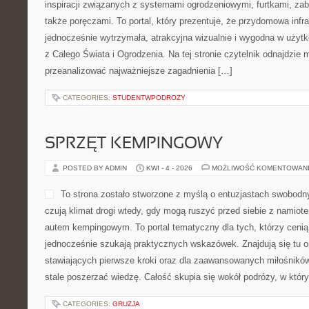
inspiracji związanych z systemami ogrodzeniowymi, furtkami, za
także poręczami. To portal, który prezentuje, że przydomowa infr
jednocześnie wytrzymała, atrakcyjna wizualnie i wygodna w użytk
z Całego Świata i Ogrodzenia. Na tej stronie czytelnik odnajdzie 
przeanalizować najważniejsze zagadnienia […]
CATEGORIES:
STUDENTWPODROZY
SPRZĘT KEMPINGOWY
POSTED BY ADMIN
KWI - 4 - 2026
MOŻLIWOŚĆ KOMENTOWAN
To strona zostało stworzone z myślą o entuzjastach swobodny
czują klimat drogi wtedy, gdy mogą ruszyć przed siebie z namiot
autem kempingowym. To portal tematyczny dla tych, którzy cenią 
jednocześnie szukają praktycznych wskazówek. Znajdują się tu o
stawiających pierwsze kroki oraz dla zaawansowanych miłośników
stale poszerzać wiedzę. Całość skupia się wokół podróży, w któr
CATEGORIES:
GRUZJA