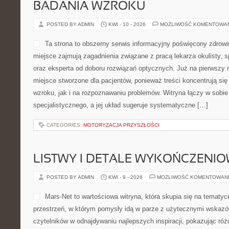
BADANIA WZROKU
POSTED BY ADMIN
KWI - 10 - 2026
MOŻLIWOŚĆ KOMENTOWA
Ta strona to obszerny serwis informacyjny poświęcony zdrowi
miejsce zajmują zagadnienia związane z pracą lekarza okulisty, s
oraz eksperta od doboru rozwiązań optycznych. Już na pierwszy rz
miejsce stworzone dla pacjentów, ponieważ treści koncentrują si
wzroku, jak i na rozpoznawaniu problemów. Witryna łączy w sobi
specjalistycznego, a jej układ sugeruje systematyczne […]
CATEGORIES:
MOTORYZACJA PRZYSZŁOŚCI
LISTWY I DETALE WYKOŃCZENI
POSTED BY ADMIN
KWI - 9 - 2026
MOŻLIWOŚĆ KOMENTOWAN
Mars-Net to wartościowa witryna, która skupia się na tematyce
przestrzeń, w którym pomysły idą w parze z użytecznymi wskaz
czytelników w odnajdywaniu najlepszych inspiracji, pokazując ró