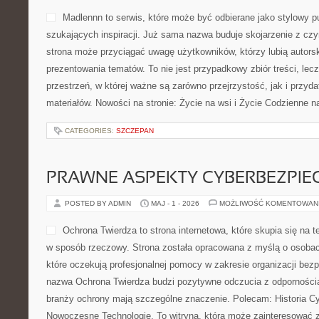
Madlennn to serwis, które może być odbierane jako stylowy pu
szukających inspiracji. Już sama nazwa buduje skojarzenie z cz
strona może przyciągać uwagę użytkowników, którzy lubią autorsk
prezentowania tematów. To nie jest przypadkowy zbiór treści, lec
przestrzeń, w której ważne są zarówno przejrzystość, jak i przy
materiałów. Nowości na stronie: Życie na wsi i Życie Codzienne n
CATEGORIES:
SZCZEPAN
PRAWNE ASPEKTY CYBERBEZPI
POSTED BY ADMIN
MAJ - 1 - 2026
MOŻLIWOŚĆ KOMENTOWAN
Ochrona Twierdza to strona internetowa, które skupia się na 
w sposób rzeczowy. Strona została opracowana z myślą o osobach,
które oczekują profesjonalnej pomocy w zakresie organizacji be
nazwa Ochrona Twierdza budzi pozytywne odczucia z odpornością,
branży ochrony mają szczególne znaczenie. Polecam: Historia Cy
Nowoczesne Technologie. To witryna, która może zainteresować 