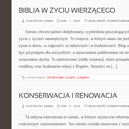
BIBLIA W ŻYCIU WIERZĄCEGO
POSTED BY ADMIN
KWI - 7 - 2026
MOŻLIWOŚĆ KOMENTOWAN
Serwis chrześcijański dedykowany czytelników poszukujących
życie z życiem wewnętrznym. To miejsce, w którym wiara nie jest 
żywa w domu, w zajęciach, w radościach i w trudnościach. Blog 
być przystępne dla wszystkich, a opracowania publikowane na st
umacnianiu ducha. To wartościowe źródło inspiracji, które prowad
modlitwy oraz budowania relacji z Bogiem. Nowości na […]
CATEGORIES:
SPORTOWE COUPE I CABRIO
KONSERWACJA I RENOWACJA
POSTED BY ADMIN
KWI - 5 - 2026
MOŻLIWOŚĆ KOMENTOWAN
Ta witryna internetowa to serwis, w którym użyteczne informac
codziennym zastosowaniem. Ten serwis została stworzona z myś