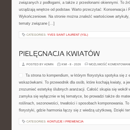
związanych z podłogami, a także z przesłonami okiennymi. To źródł
urządzają wnętrze od podstaw. Warto przeczytać: Konserwacja i R
Wykończeniowe. Na stronie można znaleźć wartościowe artykuły, 
tematy związane […]
CATEGORIES:
YVES SAINT LAURENT (YSL)
PIELĘGNACJA KWIATÓW
POSTED BY ADMIN
KWI - 8 - 2026
MOŻLIWOŚĆ KOMENTOWAN
Ta strona to kompendium, w którym florystyka spotyka się z e
wskazówkami. To przewodnik dla osób, które kochają kwiaty, a je
zrozumieć estetykę ślubnych aranżacji. Całość skupia się wokół w
zamyka się wyłącznie w tej tematyce, bo prowadzi także do mater
roślinach, sezonowości, trwałości i sposobach komponowania. To 
florystyki, gdzie harmonia łączy się z wiedzą użytkową. Dzięki t
CATEGORIES:
KONTUZJE I PREWENCJA