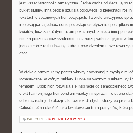
jest wszechstronność tematyczna. Jedna osoba odwiedzi ją po to
bukiet ślubny, inna będzie szukała odpowiedzi o pielęgnacji roślin
tekstach o sezonowych kompozycjach. Ta wielofunkcyjność sprawi
interesująca, a jednocześnie pozostaje estetycznie uporządkowa
kwiatów, lecz za każdym razem pokazanych z nieco innej perspek
nie ma poczucia powtarzalności, lecz raczej wchodzi głębiej w tem
jednocześnie rozbudowany, które z powodzeniem może towarzyszy
czas.
W efekcie otrzymujemy portret witryny stworzonej z myślą o miłoś
romantyczne, w którym bukiety ślubne są ważnym punktem wyjści
tematem. Obok nich rozwijają się inspiracje do samodzielnego two
efekt harmonijnego kompendium wiedzy i inspiracji. To strona dla 
dobierać rośliny do okazji, ale również dla tych, którzy po prostu 
Całość można określić jako kwiatowe centrum pomysłów, które p
CATEGORIES:
KONTUZJE I PREWENCJA