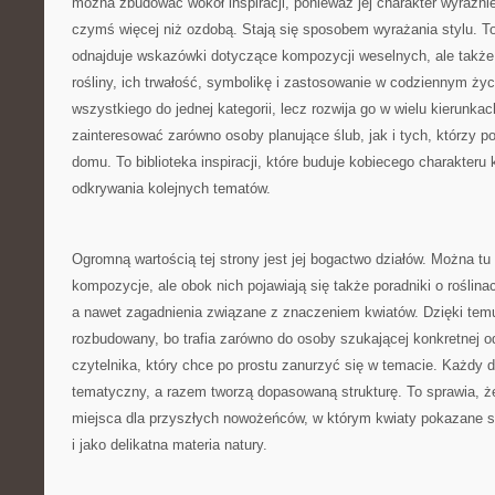
można zbudować wokół inspiracji, ponieważ jej charakter wyraźnie
czymś więcej niż ozdobą. Stają się sposobem wyrażania stylu. To 
odnajduje wskazówki dotyczące kompozycji weselnych, ale także
rośliny, ich trwałość, symbolikę i zastosowanie w codziennym życ
wszystkiego do jednej kategorii, lecz rozwija go w wielu kierunk
zainteresować zarówno osoby planujące ślub, jak i tych, którzy po
domu. To biblioteka inspiracji, które buduje kobiecego charakteru 
odkrywania kolejnych tematów.
Ogromną wartością tej strony jest jej bogactwo działów. Można t
kompozycje, ale obok nich pojawiają się także poradniki o roślinac
a nawet zagadnienia związane z znaczeniem kwiatów. Dzięki tem
rozbudowany, bo trafia zarówno do osoby szukającej konkretnej od
czytelnika, który chce po prostu zanurzyć się w temacie. Każdy 
tematyczny, a razem tworzą dopasowaną strukturę. To sprawia, że
miejsca dla przyszłych nowożeńców, w którym kwiaty pokazane s
i jako delikatna materia natury.