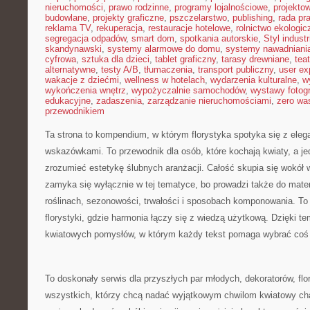
nieruchomości
,
prawo rodzinne
,
programy lojalnościowe
,
projekto
budowlane
,
projekty graficzne
,
pszczelarstwo
,
publishing
,
rada pr
reklama TV
,
rekuperacja
,
restauracje hotelowe
,
rolnictwo ekologic
segregacja odpadów
,
smart dom
,
spotkania autorskie
,
Styl industr
skandynawski
,
systemy alarmowe do domu
,
systemy nawadniani
cyfrowa
,
sztuka dla dzieci
,
tablet graficzny
,
tarasy drewniane
,
tea
alternatywne
,
testy A/B
,
tłumaczenia
,
transport publiczny
,
user ex
wakacje z dziećmi
,
wellness w hotelach
,
wydarzenia kulturalne
,
w
wykończenia wnętrz
,
wypożyczalnie samochodów
,
wystawy fotogr
edukacyjne
,
zadaszenia
,
zarządzanie nieruchomościami
,
zero wa
przewodnikiem
Ta strona to kompendium, w którym florystyka spotyka się z eleg
wskazówkami. To przewodnik dla osób, które kochają kwiaty, a je
zrozumieć estetykę ślubnych aranżacji. Całość skupia się wokół w
zamyka się wyłącznie w tej tematyce, bo prowadzi także do mater
roślinach, sezonowości, trwałości i sposobach komponowania. To 
florystyki, gdzie harmonia łączy się z wiedzą użytkową. Dzięki tem
kwiatowych pomysłów, w którym każdy tekst pomaga wybrać coś
To doskonały serwis dla przyszłych par młodych, dekoratorów, flor
wszystkich, którzy chcą nadać wyjątkowym chwilom kwiatowy char