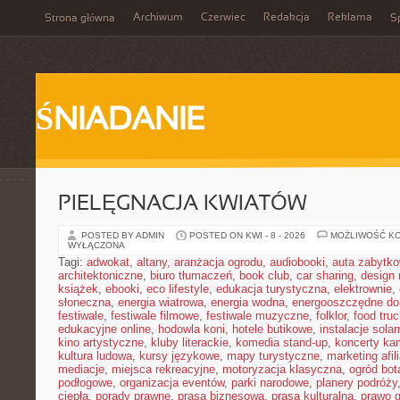
Archiwum
Czerwiec
Redakcja
Reklama
Strona główna
Sp
ŚNIADANIE
PIELĘGNACJA KWIATÓW
POSTED BY ADMIN
POSTED ON KWI - 8 - 2026
MOŻLIWOŚĆ K
WYŁĄCZONA
Tagi:
adwokat
,
altany
,
aranżacja ogrodu
,
audiobooki
,
auta zabytk
architektoniczne
,
biuro tłumaczeń
,
book club
,
car sharing
,
design 
książek
,
ebooki
,
eco lifestyle
,
edukacja turystyczna
,
elektrownie
,
słoneczna
,
energia wiatrowa
,
energia wodna
,
energooszczędne d
festiwale
,
festiwale filmowe
,
festiwale muzyczne
,
folklor
,
food truc
edukacyjne online
,
hodowla koni
,
hotele butikowe
,
instalacje solar
kino artystyczne
,
kluby literackie
,
komedia stand-up
,
koncerty ka
kultura ludowa
,
kursy językowe
,
mapy turystyczne
,
marketing afil
mediacje
,
miejsca rekreacyjne
,
motoryzacja klasyczna
,
ogród bot
podłogowe
,
organizacja eventów
,
parki narodowe
,
planery podróży
ciepła
,
porady prawne
,
prasa biznesowa
,
prasa kulturalna
,
prawo 