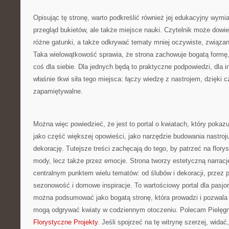
Opisując tę stronę, warto podkreślić również jej edukacyjny wymiar
przegląd bukietów, ale także miejsce nauki. Czytelnik może dowie
różne gatunki, a także odkrywać tematy mniej oczywiste, związan
Taka wielowątkowość sprawia, że strona zachowuje bogatą formę
coś dla siebie. Dla jednych będą to praktyczne podpowiedzi, dla
właśnie tkwi siła tego miejsca: łączy wiedzę z nastrojem, dzięki
zapamiętywalne.
Można więc powiedzieć, że jest to portal o kwiatach, który pokaz
jako część większej opowieści, jako narzędzie budowania nastroj
dekorację. Tutejsze treści zachęcają do tego, by patrzeć na flory
mody, lecz także przez emocje. Strona tworzy estetyczną narrację,
centralnym punktem wielu tematów: od ślubów i dekoracji, przez p
sezonowość i domowe inspiracje. To wartościowy portal dla pasjon
można podsumować jako bogatą stronę, która prowadzi i pozwala 
mogą odgrywać kwiaty w codziennym otoczeniu. Polecam Pielęgn
Florystyczne Projekty
. Jeśli spojrzeć na tę witrynę szerzej, wida