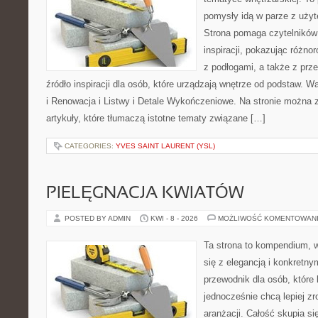
pomysły idą w parze z uż
Strona pomaga czytelników
inspiracji, pokazując różn
z podłogami, a także z prz
źródło inspiracji dla osób, które urządzają wnętrze od podstaw. 
i Renowacja i Listwy i Detale Wykończeniowe. Na stronie można 
artykuły, które tłumaczą istotne tematy związane […]
CATEGORIES:
YVES SAINT LAURENT (YSL)
PIELĘGNACJA KWIATÓW
POSTED BY ADMIN
KWI - 8 - 2026
MOŻLIWOŚĆ KOMENTOWAN
Ta strona to kompendium, w
się z elegancją i konkretn
przewodnik dla osób, które 
jednocześnie chcą lepiej z
aranżacji. Całość skupia si