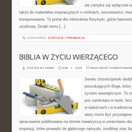
nie zamyka się wyłącznie w
także do materiałów inspiracyjnych o roślinach, sezonowości, trw
komponowania. To portal dla miłośników florystyki, gdzie harmoni
użytkową. Dzięki temu […]
CATEGORIES:
KONTUZJE I PREWENCJA
BIBLIA W ŻYCIU WIERZĄCEGO
POSTED BY ADMIN
KWI - 7 - 2026
MOŻLIWOŚĆ KOMENTOWAN
Serwis chrześcijański ded
poszukujących Boga, który 
życiem wewnętrznym. To mi
jest zamknięta w teorii, le
w radościach i w trudnościa
wiary może być przystępne 
opracowania publikowane na stronie towarzyszą w umacnianiu duc
inspiracji, które prowadzi do głębszego namysłu, modlitwy oraz b