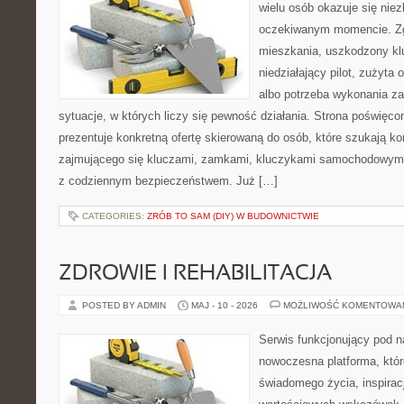
wielu osób okazuje się nie
oczekiwanym momencie. Zg
mieszkania, uszkodzony k
niedziałający pilot, zużyt
albo potrzeba wykonania z
sytuacje, w których liczy się pewność działania. Strona poświęco
prezentuje konkretną ofertę skierowaną do osób, które szukają 
zajmującego się kluczami, zamkami, kluczykami samochodowymi
z codziennym bezpieczeństwem. Już […]
CATEGORIES:
ZRÓB TO SAM (DIY) W BUDOWNICTWIE
ZDROWIE I REHABILITACJA
POSTED BY ADMIN
MAJ - 10 - 2026
MOŻLIWOŚĆ KOMENTOWA
Serwis funkcjonujący pod 
nowoczesna platforma, któr
świadomego życia, inspiracj