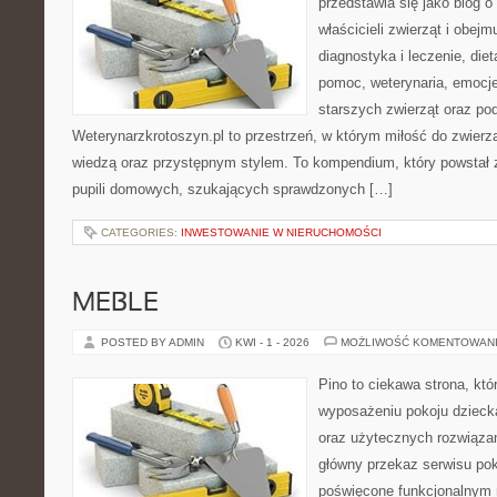
przedstawia się jako blog o
właścicieli zwierząt i obejm
diagnostyka i leczenie, diet
pomoc, weterynaria, emocje
starszych zwierząt oraz po
Weterynarzkrotoszyn.pl to przestrzeń, w którym miłość do zwierz
wiedzą oraz przystępnym stylem. To kompendium, który powstał z
pupili domowych, szukających sprawdzonych […]
CATEGORIES:
INWESTOWANIE W NIERUCHOMOŚCI
MEBLE
POSTED BY ADMIN
KWI - 1 - 2026
MOŻLIWOŚĆ KOMENTOWAN
Pino to ciekawa strona, któ
wyposażeniu pokoju dziec
oraz użytecznych rozwiąza
główny przekaz serwisu pok
poświęcone funkcjonalnym 