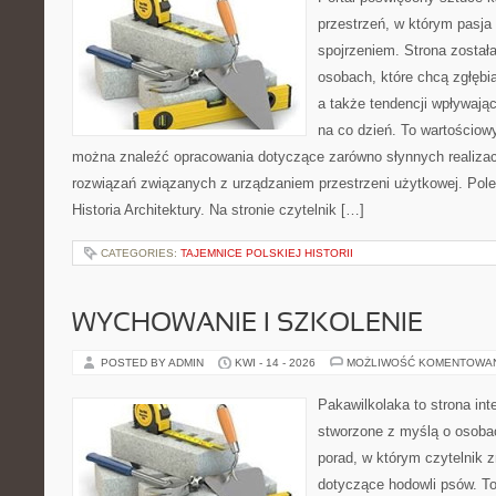
przestrzeń, w którym pasja
spojrzeniem. Strona został
osobach, które chcą zgłębiać
a także tendencji wpływają
na co dzień. To wartościowy
można znaleźć opracowania dotyczące zarówno słynnych realizacj
rozwiązań związanych z urządzaniem przestrzeni użytkowej. Pole
Historia Architektury. Na stronie czytelnik […]
CATEGORIES:
TAJEMNICE POLSKIEJ HISTORII
WYCHOWANIE I SZKOLENIE
POSTED BY ADMIN
KWI - 14 - 2026
MOŻLIWOŚĆ KOMENTOWA
Pakawilkolaka to strona int
stworzone z myślą o osoba
porad, w którym czytelnik z
dotyczące hodowli psów. To