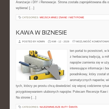
Aranżacje i DIY i Renowacje. Strona została zaprojektowana dla 
wybierać […]
CATEGORIES:
MIEJSCA MNIEJ ZNANE I NIETYPOWE
KAWA W BIZNESIE
POSTED BY ADMIN
KWI - 12 - 2026
MOŻLIWOŚĆ KOMENTOWA
ten portal to przestrzeń, w 
z herbacianą tradycją, a m
napojów zamienia się w uż
interesujące informacje i bo
poradnikowy, który został s
aromatycznych naparów, wiel
tych, którzy po prostu chcą dowiedzieć się więcej codzienne rytu
przygotowywaniem ulubionych napojów. Polecam Recenzje Kaw i M
Na stronie […]
CATEGORIES:
NAJDZIWNIEJSZE BUTY ŚWIATA