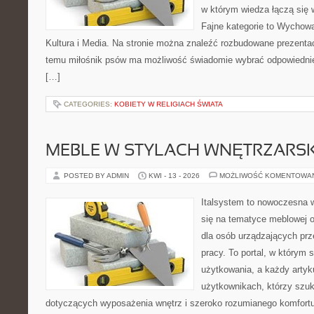
w którym wiedza łączą się 
Fajne kategorie to Wychowan
Kultura i Media. Na stronie można znaleźć rozbudowane prezentac
temu miłośnik psów ma możliwość świadomie wybrać odpowiednie
[…]
CATEGORIES:
KOBIETY W RELIGIACH ŚWIATA
MEBLE W STYLACH WNĘTRZARS
POSTED BY ADMIN
KWI - 13 - 2026
MOŻLIWOŚĆ KOMENTOWA
Italsystem to nowoczesna wi
się na tematyce meblowej 
dla osób urządzających prz
pracy. To portal, w którym 
użytkowania, a każdy artyk
użytkownikach, którzy szu
dotyczących wyposażenia wnętrz i szeroko rozumianego komfortu.