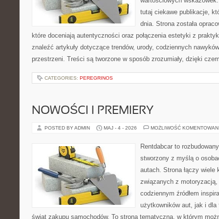
wartościowych wskazówek. 
tutaj ciekawe publikacje, kt
dnia. Strona została oprac
które doceniają autentyczności oraz połączenia estetyki z prakty
znaleźć artykuły dotyczące trendów, urody, codziennych nawyków,
przestrzeni. Treści są tworzone w sposób zrozumiały, dzięki cze
CATEGORIES:
PEREGRINOS
NOWOŚCI I PREMIERY
POSTED BY ADMIN
MAJ - 4 - 2026
MOŻLIWOŚĆ KOMENTOWAN
Rentdabcar to rozbudowany 
stworzony z myślą o osobac
autach. Strona łączy wiele
związanych z motoryzacją,
codziennym źródłem inspira
użytkowników aut, jak i dla
świat zakupu samochodów. To strona tematyczna, w którym można