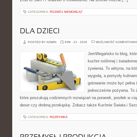
CATEGORIES:
ROZWÓJ NIEMOWLĄT
DLA DZIECI
POSTED BY ADMIN
KWI - 23 - 2026
MOŻLIWOŚĆ KOMENTOWA
JemWegańsko to blog, które
kuchni roślinnej i świadom
żywienia. To witryna, na kt
wygodą, a pomysły kulinarn
gotowanie może być pełna in
jednocześnie pożywna. To źr
które poszukują codziennych rozwiązań na poranek, posiłek w cią
deser czy drobną przekąskę. Zobacz także Kuchnie Świata i Sezo
CATEGORIES:
ROZRYWKA