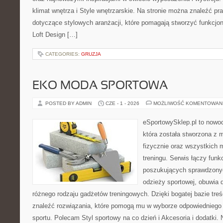
klimat wnętrza i Style wnętrzarskie. Na stronie można znaleźć pr
dotyczące stylowych aranżacji, które pomagają stworzyć funkcjon
Loft Design […]
CATEGORIES:
GRUZJA
EKO MODA SPORTOWA
POSTED BY ADMIN
CZE - 1 - 2026
MOŻLIWOŚĆ KOMENTOWAN
eSportowySklep.pl to nowoc
która została stworzona z
fizycznie oraz wszystkich 
treningu. Serwis łączy funk
poszukujących sprawdzonyc
odzieży sportowej, obuwia 
różnego rodzaju gadżetów treningowych. Dzięki bogatej bazie tr
znaleźć rozwiązania, które pomogą mu w wyborze odpowiedniego
sportu. Polecam Styl sportowy na co dzień i Akcesoria i dodatki.