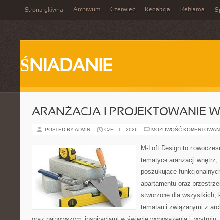
Archiwum
Czerwiec
Redakcja
Reklama
Strona główna
Sp
ŚNIADANIE
ARANŻACJA I PROJEKTOWANIE 
POSTED BY ADMIN
CZE - 1 - 2026
MOŻLIWOŚĆ KOMENTOWAN
M-Loft Design to nowoczes
tematyce aranżacji wnętrz, 
poszukujące funkcjonalnyc
apartamentu oraz przestrzen
stworzone dla wszystkich, k
tematami związanymi z arch
oraz najnowszymi inspiracjami w świecie wyposażenia i wystroju.