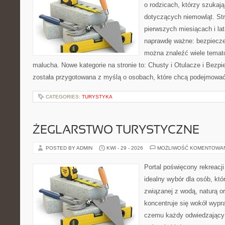
o rodzicach, którzy szuka
dotyczących niemowląt. Str
pierwszych miesiącach i lat
naprawdę ważne: bezpieczeń
można znaleźć wiele temat
malucha. Nowe kategorie na stronie to: Chusty i Otulacze i Bezpi
została przygotowana z myślą o osobach, które chcą podejmować
CATEGORIES:
TURYSTYKA
ŻEGLARSTWO TURYSTYCZNE
POSTED BY ADMIN
KWI - 29 - 2026
MOŻLIWOŚĆ KOMENTOWA
Portal poświęcony rekreacj
idealny wybór dla osób, któr
związanej z wodą, naturą o
koncentruje się wokół wypr
czemu każdy odwiedzający