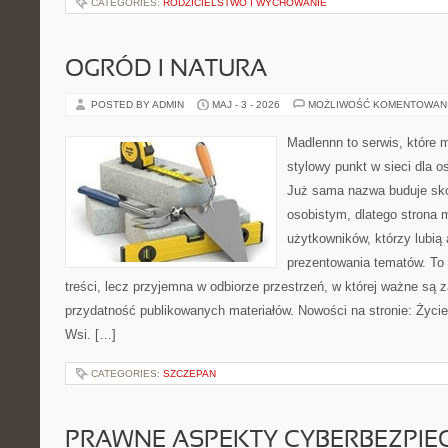
CATEGORIES:
RODZICIELSTWO I WYCHOWANIE
OGRÓD I NATURA
POSTED BY ADMIN
MAJ - 3 - 2026
MOŻLIWOŚĆ KOMENTOWAN
Madlennn to serwis, które 
stylowy punkt w sieci dla o
Już sama nazwa buduje sko
osobistym, dlatego strona
użytkowników, którzy lubią 
prezentowania tematów. To 
treści, lecz przyjemna w odbiorze przestrzeń, w której ważne są z
przydatność publikowanych materiałów. Nowości na stronie: Życie
Wsi. […]
CATEGORIES:
SZCZEPAN
PRAWNE ASPEKTY CYBERBEZPI