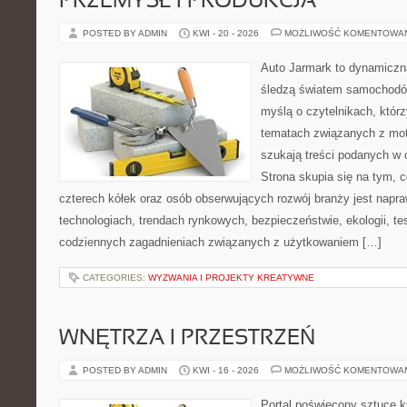
PRZEMYSŁ I PRODUKCJA
POSTED BY ADMIN
KWI - 20 - 2026
MOŻLIWOŚĆ KOMENTOWA
Auto Jarmark to dynamiczna
śledzą światem samochodów
myślą o czytelnikach, któr
tematach związanych z mot
szukają treści podanych w 
Strona skupia się na tym, 
czterech kółek oraz osób obserwujących rozwój branży jest nap
technologiach, trendach rynkowych, bezpieczeństwie, ekologii, t
codziennych zagadnieniach związanych z użytkowaniem […]
CATEGORIES:
WYZWANIA I PROJEKTY KREATYWNE
WNĘTRZA I PRZESTRZEŃ
POSTED BY ADMIN
KWI - 16 - 2026
MOŻLIWOŚĆ KOMENTOWA
Portal poświęcony sztuce k