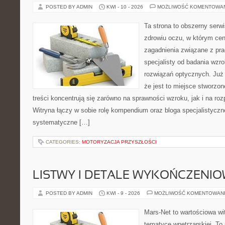
POSTED BY ADMIN
KWI - 10 - 2026
MOŻLIWOŚĆ KOMENTOWA
Ta strona to obszerny serw
zdrowiu oczu, w którym cen
zagadnienia związane z prac
specjalisty od badania wzr
rozwiązań optycznych. Już 
że jest to miejsce stworzon
treści koncentrują się zarówno na sprawności wzroku, jak i na r
Witryna łączy w sobie rolę kompendium oraz bloga specjalistyczne
systematyczne […]
CATEGORIES:
MOTORYZACJA PRZYSZŁOŚCI
LISTWY I DETALE WYKOŃCZENI
POSTED BY ADMIN
KWI - 9 - 2026
MOŻLIWOŚĆ KOMENTOWAN
Mars-Net to wartościowa wit
tematyce wnętrzarskiej. To