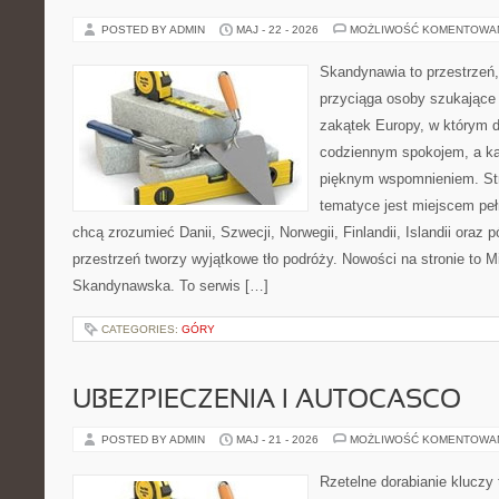
POSTED BY ADMIN
MAJ - 22 - 2026
MOŻLIWOŚĆ KOMENTOWA
Skandynawia to przestrzeń,
przyciąga osoby szukające
zakątek Europy, w którym d
codziennym spokojem, a ka
pięknym wspomnieniem. Str
tematyce jest miejscem peł
chcą zrozumieć Danii, Szwecji, Norwegii, Finlandii, Islandii oraz 
przestrzeń tworzy wyjątkowe tło podróży. Nowości na stronie to M
Skandynawska. To serwis […]
CATEGORIES:
GÓRY
UBEZPIECZENIA I AUTOCASCO
POSTED BY ADMIN
MAJ - 21 - 2026
MOŻLIWOŚĆ KOMENTOWA
Rzetelne dorabianie kluczy 