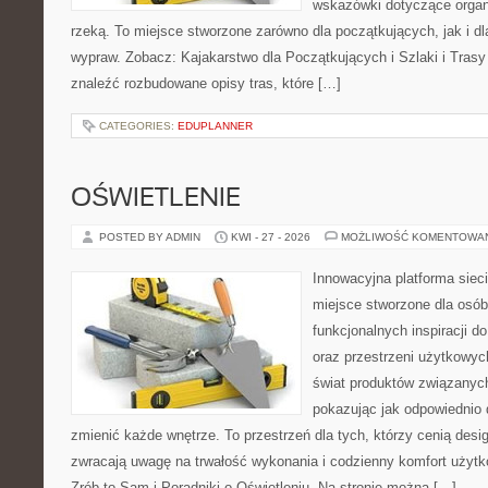
wskazówki dotyczące organ
rzeką. To miejsce stworzone zarówno dla początkujących, jak i d
wypraw. Zobacz: Kajakarstwo dla Początkujących i Szlaki i Tras
znaleźć rozbudowane opisy tras, które […]
CATEGORIES:
EDUPLANNER
OŚWIETLENIE
POSTED BY ADMIN
KWI - 27 - 2026
MOŻLIWOŚĆ KOMENTOWA
Innowacyjna platforma sie
miejsce stworzone dla osób
funkcjonalnych inspiracji d
oraz przestrzeni użytkowyc
świat produktów związanych
pokazując jak odpowiednio 
zmienić każde wnętrze. To przestrzeń dla tych, którzy cenią desi
zwracają uwagę na trwałość wykonania i codzienny komfort użyt
Zrób to Sam i Poradniki o Oświetleniu. Na stronie można […]