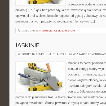
przewodniki podane przyst
praktykę. To Śląsk bez przesady, ale z uważnością dla historii i
opowieści stoi wielowątkowość regionu: od gęstej zabudowy po na
postindustrialnych pejzaży po wydarzenia. Ten serwis […]
CATEGORIES:
TAJEMNICE POLSKIEJ HISTORII
JASKINIE
POSTED BY ADMIN
LUT - 4 - 2026
MOŻLIWOŚĆ KOMENTOWAN
Vulcans to portal podróżnic
poczuć potęgę natury w jej 
odsłonie. To miejsce, gdzie 
cieple wnętrza planety, a kr
każdym zakrętem szlaku. Je
ognia, źródła erupcyjne ora
pomysły do planowania tras, a także praktyczne doświadczenia, 
przygodę świadomie. Strona powstała z myślą o tych, którzy wol