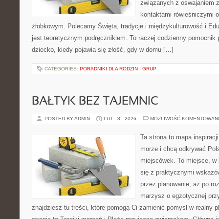
związanych z oswajaniem z
kontaktami rówieśniczymi 
żłobkowym. Polecamy Święta, tradycje i międzykulturowość i Edu
jest teoretycznym podręcznikiem. To raczej codzienny pomocnik 
dziecko, kiedy pojawia się złość, gdy w domu […]
CATEGORIES:
PORADNIKI DLA RODZIN I GRUP
BAŁTYK BEZ TAJEMNIC
POSTED BY ADMIN
LUT - 8 - 2026
MOŻLIWOŚĆ KOMENTOWAN
Ta strona to mapa inspiracji
morze i chcą odkrywać Pol
miejscówek. To miejsce, w
się z praktycznymi wskazó
przez planowanie, aż po roz
marzysz o egzotycznej przy
znajdziesz tu treści, które pomogą Ci zamienić pomysł w realny p