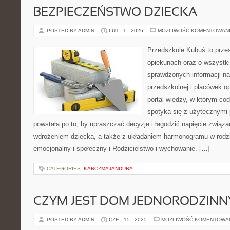
BEZPIECZEŃSTWO DZIECKA
POSTED BY ADMIN
LUT - 1 - 2026
MOŻLIWOŚĆ KOMENTOWAN
Przedszkole Kubuś to prze
opiekunach oraz o wszystki
sprawdzonych informacji na
przedszkolnej i placówek o
portal wiedzy, w którym co
spotyka się z użytecznymi
powstała po to, by upraszczać decyzje i łagodzić napięcie związ
wdrożeniem dziecka, a także z układaniem harmonogramu w rodz
emocjonalny i społeczny i Rodzicielstwo i wychowanie. […]
CATEGORIES:
KARCZMAJANDURA
CZYM JEST DOM JEDNORODZINN
POSTED BY ADMIN
CZE - 15 - 2025
MOŻLIWOŚĆ KOMENTOWA