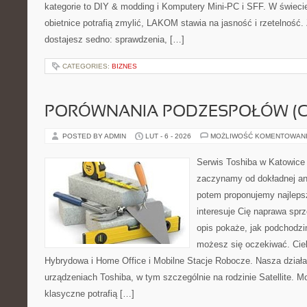
kategorie to DIY & modding i Komputery Mini-PC i SFF. W świeci
obietnice potrafią zmylić, LAKOM stawia na jasność i rzetelność
dostajesz sedno: sprawdzenia, […]
CATEGORIES:
BIZNES
PORÓWNANIA PODZESPOŁÓW (CP
POSTED BY ADMIN
LUT - 6 - 2026
MOŻLIWOŚĆ KOMENTOWAN
Serwis Toshiba w Katowice 
zaczynamy od dokładnej ana
potem proponujemy najlepsz
interesuje Cię naprawa sprz
opis pokaże, jak podchodzi
możesz się oczekiwać. Cie
Hybrydowa i Home Office i Mobilne Stacje Robocze. Nasza działa
urządzeniach Toshiba, w tym szczególnie na rodzinie Satellite. M
klasyczne potrafią […]