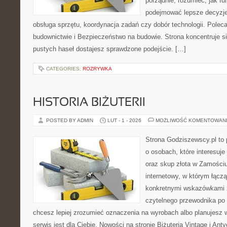
porządnie, rozumieć, jak fu
podejmować lepsze decyzje
obsługa sprzętu, koordynacja zadań czy dobór technologii. Pole
budownictwie i Bezpieczeństwo na budowie. Strona koncentruje si
pustych haseł dostajesz sprawdzone podejście. […]
CATEGORIES:
ROZRYWKA
HISTORIA BIŻUTERII
POSTED BY ADMIN
LUT - 1 - 2026
MOŻLIWOŚĆ KOMENTOWAN
Strona Godziszewscy.pl to 
o osobach, które interesuje 
oraz skup złota w Zamościu 
internetowy, w którym łączą
konkretnymi wskazówkami 
czytelnego przewodnika po 
chcesz lepiej zrozumieć oznaczenia na wyrobach albo planujesz w
serwis jest dla Ciebie. Nowości na stronie Biżuteria Vintage i Ant