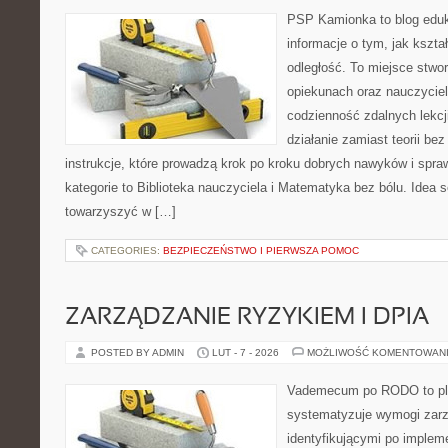
PSP Kamionka to blog eduka
informacje o tym, jak kszta
odległość. To miejsce stwo
opiekunach oraz nauczycie
codzienność zdalnych lekcji.
działanie zamiast teorii be
instrukcje, które prowadzą krok po kroku dobrych nawyków i spr
kategorie to Biblioteka nauczyciela i Matematyka bez bólu. Idea s
towarzyszyć w […]
CATEGORIES:
BEZPIECZEŃSTWO I PIERWSZA POMOC
ZARZĄDZANIE RYZYKIEM I DPIA
POSTED BY ADMIN
LUT - 7 - 2026
MOŻLIWOŚĆ KOMENTOWAN
Vademecum po RODO to pla
systematyzuje wymogi zarz
identyfikującymi po implem