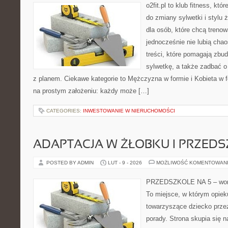
o2fit.pl to klub fitness, kt
do zmiany sylwetki i stylu 
dla osób, które chcą trenow
jednocześnie nie lubią chao
treści, które pomagają zbu
sylwetkę, a także zadbać o 
z planem. Ciekawe kategorie to Mężczyzna w formie i Kobieta w for
na prostym założeniu: każdy może […]
CATEGORIES:
INWESTOWANIE W NIERUCHOMOŚCI
ADAPTACJA W ŻŁOBKU I PRZED
POSTED BY ADMIN
LUT - 9 - 2026
MOŻLIWOŚĆ KOMENTOWAN
PRZEDSZKOLE NA 5 – worta
To miejsce, w którym opie
towarzyszące dziecko przez
porady. Strona skupia się n