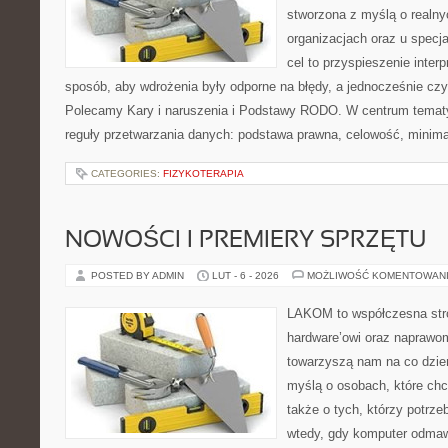
stworzona z myślą o realny
organizacjach oraz u specja
cel to przyspieszenie interp
sposób, aby wdrożenia były odporne na błędy, a jednocześnie czy
Polecamy Kary i naruszenia i Podstawy RODO. W centrum tematyk
reguły przetwarzania danych: podstawa prawna, celowość, minima
CATEGORIES:
FIZYKOTERAPIA
NOWOŚCI I PREMIERY SPRZĘTU
POSTED BY ADMIN
LUT - 6 - 2026
MOŻLIWOŚĆ KOMENTOWAN
LAKOM to współczesna str
hardware’owi oraz naprawom
towarzyszą nam na co dzie
myślą o osobach, które chc
także o tych, którzy potrz
wtedy, gdy komputer odmaw