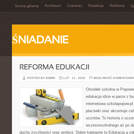
Archiwum
Czerwiec
Redakcja
Reklama
Strona główna
Sp
ŚNIADANIE
REFORMA EDUKACJI
POSTED BY ADMIN
LUT - 12 - 2026
MOŻLIWOŚĆ KOMENTOWA
Ośrodek szkolna w Popowie
edukacja idzie w parze z b
internetowa szkolapopow.pl
placówki oraz akcentuje ce
uczniów. To historia o ucze
wczesnoszkolnego aż po da
duchu życzliwości oraz ambicji. Dobre kategorie to Edukacja a zd