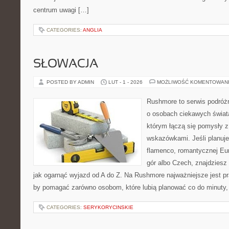
centrum uwagi […]
CATEGORIES:
ANGLIA
SŁOWACJA
POSTED BY ADMIN
LUT - 1 - 2026
MOŻLIWOŚĆ KOMENTOWAN
Rushmore to serwis podróżn
o osobach ciekawych świata
którym łączą się pomysły 
wskazówkami. Jeśli planuje
flamenco, romantycznej Eur
gór albo Czech, znajdziesz 
jak ogarnąć wyjazd od A do Z. Na Rushmore najważniejsze jest pr
by pomagać zarówno osobom, które lubią planować co do minuty,
CATEGORIES:
SERYKORYCINSKIE