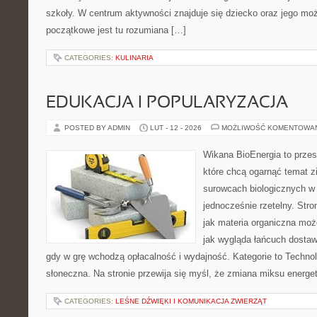
szkoły. W centrum aktywności znajduje się dziecko oraz jego mo
początkowe jest tu rozumiana […]
CATEGORIES:
KULINARIA
EDUKACJA I POPULARYZACJA
POSTED BY ADMIN
LUT - 12 - 2026
MOŻLIWOŚĆ KOMENTOWA
Wikana BioEnergia to przes
które chcą ogarnąć temat zie
surowcach biologicznych w 
jednocześnie rzetelny. Str
jak materia organiczna może
jak wygląda łańcuch dostaw
gdy w grę wchodzą opłacalność i wydajność. Kategorie to Technolo
słoneczna. Na stronie przewija się myśl, że zmiana miksu energe
CATEGORIES:
LEŚNE DŹWIĘKI I KOMUNIKACJA ZWIERZĄT