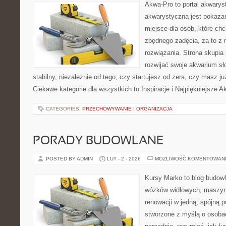
Akwa-Pro to portal akwarys
akwarystyczna jest pokazan
miejsce dla osób, które ch
zbędnego zadęcia, za to z 
rozwiązania. Strona skupia
rozwijać swoje akwarium s
stabilny, niezależnie od tego, czy startujesz od zera, czy masz j
Ciekawe kategorie dla wszystkich to Inspiracje i Najpiękniejsze A
CATEGORIES:
PRZECHOWYWANIE I ORGANIZACJA
PORADY BUDOWLANE
POSTED BY ADMIN
LUT - 2 - 2026
MOŻLIWOŚĆ KOMENTOWAN
Kursy Marko to blog budowl
wózków widłowych, maszyn
renowacji w jedną, spójną p
stworzone z myślą o osobac