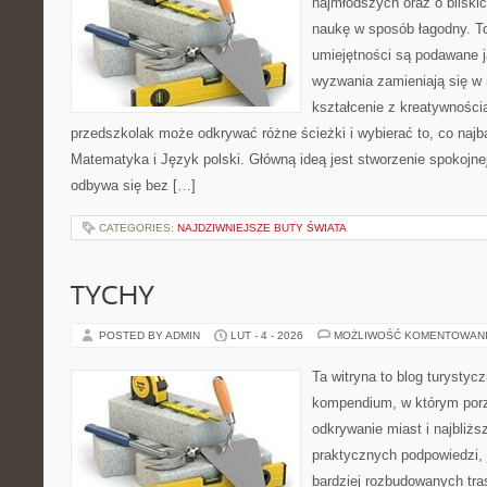
najmłodszych oraz o bliski
naukę w sposób łagodny. T
umiejętności są podawane j
wyzwania zamieniają się w 
kształcenie z kreatywności
przedszkolak może odkrywać różne ścieżki i wybierać to, co najba
Matematyka i Język polski. Główną ideą jest stworzenie spokojnej
odbywa się bez […]
CATEGORIES:
NAJDZIWNIEJSZE BUTY ŚWIATA
TYCHY
POSTED BY ADMIN
LUT - 4 - 2026
MOŻLIWOŚĆ KOMENTOWAN
Ta witryna to blog turystyc
kompendium, w którym por
odkrywanie miast i najbliżs
praktycznych podpowiedzi,
bardziej rozbudowanych tra