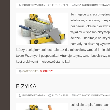
POSTED BY ADMIN
LUT - 5 - 2026
MOŻLIWOŚĆ KOMENTOWAN
To miejsce w sieci o wędro
lubelskim, stworzony z myśl
poznawać lokalne ciekawost
wyjazdy w sposób przystępn
ścieżek, inspiracje na szy
pomysły na dłuższą wyprawę
którzy cenią kameralność, ale też dla miłośników wrażeń i miejsk
także Przemysł i gospodarka i Atrakcje turystyczne. Lubelszczyzn
kusi urokliwymi miejscowościami, […]
CATEGORIES:
SŁODYCZE
FIZYKA
POSTED BY ADMIN
LUT - 5 - 2026
MOŻLIWOŚĆ KOMENTOWAN
Lulitulisie to platforma na