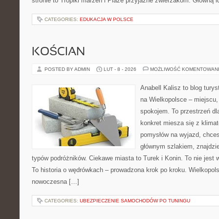
stronie to Tropiki marzeń i Plaże przyjazne zwierzakom. Główną i
CATEGORIES:
EDUKACJA W POLSCE
KOŚCIAN
POSTED BY ADMIN
LUT - 8 - 2026
MOŻLIWOŚĆ KOMENTOWAN
Anabell Kalisz to blog tur
na Wielkopolsce – miejscu, 
spokojem. To przestrzeń dl
konkret miesza się z klima
pomysłów na wyjazd, chces
głównym szlakiem, znajdzie
typów podróżników. Ciekawe miasta to Turek i Konin. To nie jest 
To historia o wędrówkach – prowadzona krok po kroku. Wielkopolsk
nowoczesna […]
CATEGORIES:
UBEZPIECZENIE SAMOCHODÓW PO TUNINGU