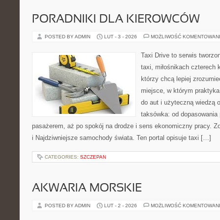
PORADNIKI DLA KIEROWCÓW
POSTED BY ADMIN
LUT - 3 - 2026
MOŻLIWOŚĆ KOMENTOWAN
Taxi Drive to serwis tworz
taxi, miłośnikach czterech 
którzy chcą lepiej zrozumie
miejsce, w którym praktyka
do aut i użyteczną wiedzą 
taksówka: od dopasowania p
pasażerem, aż po spokój na drodze i sens ekonomiczny pracy. Z
i Najdziwniejsze samochody świata. Ten portal opisuje taxi […]
CATEGORIES:
SZCZEPAN
AKWARIA MORSKIE
POSTED BY ADMIN
LUT - 2 - 2026
MOŻLIWOŚĆ KOMENTOWAN