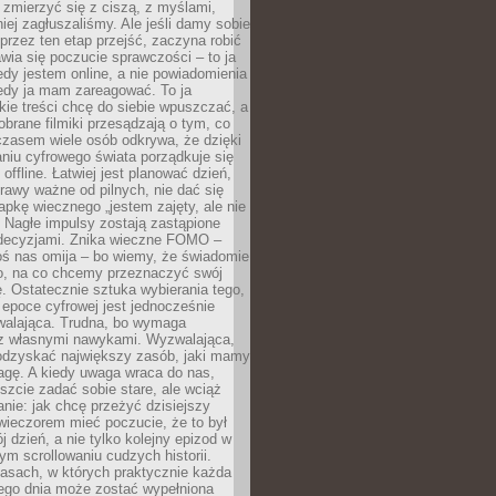
 zmierzyć się z ciszą, z myślami,
iej zagłuszaliśmy. Ale jeśli damy sobie
y przez ten etap przejść, zaczyna robić
jawia się poczucie sprawczości – to ja
edy jestem online, a nie powiadomienia
iedy ja mam zareagować. To ja
kie treści chcę do siebie wpuszczać, a
obrane filmiki przesądzają o tym, co
czasem wiele osób odkrywa, że dzięki
niu cyfrowego świata porządkuje się
 offline. Łatwiej jest planować dzień,
rawy ważne od pilnych, nie dać się
apkę wiecznego „jestem zajęty, ale nie
 Nagłe impulsy zostają zastąpione
decyzjami. Znika wieczne FOMO –
oś nas omija – bo wiemy, że świadomie
o, na co chcemy przeznaczyć swój
. Ostatecznie sztuka wybierania tego,
epoce cyfrowej jest jednocześnie
zwalająca. Trudna, bo wymaga
i z własnymi nawykami. Wyzwalająca,
odzyskać największy zasób, jaki mamy
agę. A kiedy uwaga wraca do nas,
zcie zadać sobie stare, ale wciąż
anie: jak chcę przeżyć dzisiejszy
wieczorem mieć poczucie, że to był
 dzień, a nie tylko kolejny epizod w
m scrollowaniu cudzych historii.
asach, w których praktycznie każda
ego dnia może zostać wypełniona