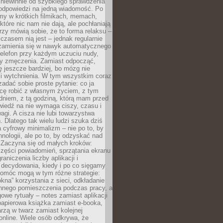
 niewinnie od szybkiego sprawdzenia
odpowiedzi na jedną wiadomość. Po
emy w krótkich filmikach, memach,
które nic nam nie dają, ale pochłaniają
rzy mówią sobie, że to forma relaksu –
 czasem nią jest – jednak regularnie
zamienia się w nawyk automatycznego
telefon przy każdym uczuciu nudy,
zy zmęczenia. Zamiast odpocząć,
 jeszcze bardziej, bo mózg nie
li wytchnienia. W tym wszystkim coraz
 zadać sobie proste pytanie: co ja
hcę robić z własnym życiem, z tym
dniem, z tą godziną, którą mam przed
iedź na nie wymaga ciszy, czasu i
agi. A cisza nie lubi towarzystwa
 Dlatego tak wielu ludzi szuka dziś
cyfrowy minimalizm – nie po to, by
hnologii, ale po to, by odzyskać nad
. Zaczyna się od małych kroków:
zęści powiadomień, sprzątania ekranu
aniczenia liczby aplikacji i
decydowania, kiedy i po co sięgamy
Pomóc mogą w tym różne strategie:
kna” korzystania z sieci, odkładanie
innego pomieszczenia podczas pracy, a
owe rytuały – notes zamiast aplikacji
papierowa książka zamiast e-booka,
zą w twarz zamiast kolejnej
online. Wiele osób odkrywa, że