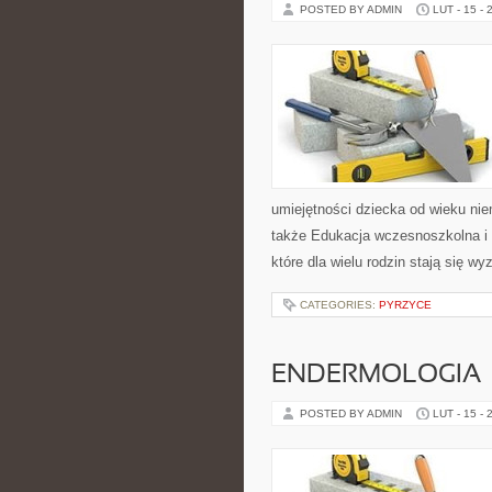
POSTED BY ADMIN
LUT - 15 - 
umiejętności dziecka od wieku ni
także Edukacja wczesnoszkolna i 
które dla wielu rodzin stają się 
CATEGORIES:
PYRZYCE
ENDERMOLOGIA
POSTED BY ADMIN
LUT - 15 - 