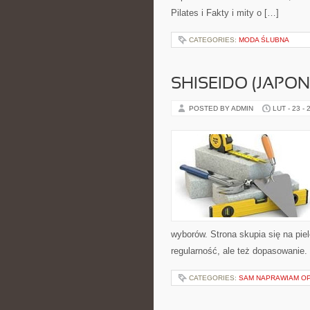
Pilates i Fakty i mity o […]
CATEGORIES:
MODA ŚLUBNA
SHISEIDO (JAPON
POSTED BY ADMIN
LUT - 23 - 
wyborów. Strona skupia się na piel
regularność, ale też dopasowanie
CATEGORIES:
SAM NAPRAWIAM O