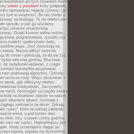
przewodnikiem po tych zmianach może
zony
serwis z poradami
który podpowie,
kroku wprowadzać higienę cyfrową i jak
rzy tym w skrajności. Bo nie chodzi o
izować technologię. To nie telefon jest
ale sposób, w jaki go używamy.
e być przecież przestrzenią
ozwoju. Dzięki kursom online można
 języków, programowania, rysunku czy
Można znaleźć społeczności ludzi,
 podobne pasje, choć mieszkają na
u świata. Można odkryć twórców,
rują do zmian i pokazują, że da się żyć
w trybie wiecznej gonitwy. Kluczowe
to, by świadomie wybierać, z czego
 zamiast bezwiednie przyjmować
o nam podsuwają algorytmy. Cyfrowy
nie oznacza nudy. Wręcz przeciwnie –
ro wtedy, gdy odłożymy telefon,
 prawdziwa kreatywność. Zaczynamy
ne myśli, dostrzegać szczegóły świata
ochotę na działanie: pójście na spacer,
zegoś własnymi rękami, rozmowę z
 ciągłego zerknięcia na ekran. Znikają
eki czasu”, które wcześniej zabierały
naście minut, a pod koniec dnia
 na dwie, trzy, czasem cztery godziny,
ikt nam nie zwróci. Najtrudniejszy jest
ątek. Kiedy przestajemy sięgać po
zyzwyczajenia, pojawia się dyskomfort.