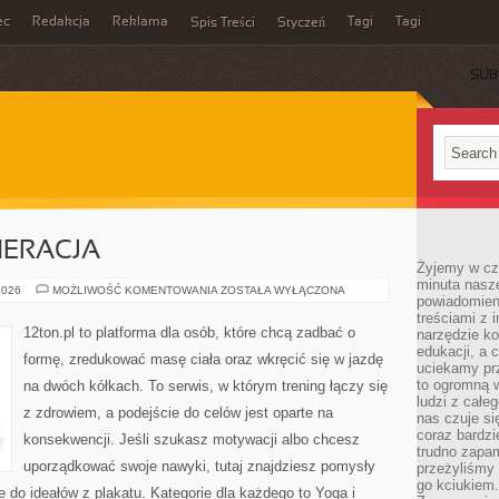
ec
Redakcja
Reklama
Tagi
Tagi
Spis Treści
Styczeń
SUB
NERACJA
Żyjemy w cz
minuta nasz
ZDROWIE
2026
MOŻLIWOŚĆ KOMENTOWANIA
ZOSTAŁA WYŁĄCZONA
powiadomien
I
REGENERACJA
treściami z i
12ton.pl to platforma dla osób, które chcą zadbać o
narzędzie ko
edukacji, a 
formę, zredukować masę ciała oraz wkręcić się w jazdę
uciekamy pr
to ogromną w
na dwóch kółkach. To serwis, w którym trening łączy się
ludzi z całe
z zdrowiem, a podejście do celów jest oparte na
nas czuje s
coraz bardzi
konsekwencji. Jeśli szukasz motywacji albo chcesz
trudno zapa
uporządkować swoje nawyki, tutaj znajdziesz pomysły
przeżyliśmy 
go kciukiem.
 do ideałów z plakatu. Kategorie dla każdego to Yoga i