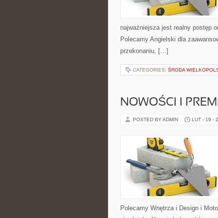
najważniejsza jest realny postęp o
Polecamy Angielski dla zaawansowan
przekonaniu, […]
CATEGORIES:
ŚRODA WIELKOPOL
NOWOŚCI I PREM
POSTED BY ADMIN
LUT - 19 - 
Polecamy Wnętrza i Design i Moto