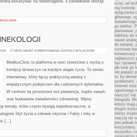
otrafią wskazywać na niedomaganie, a zaniedbanie obsługi
uciec od tec
nią kontrolę
wyłączenia c
głównego, ogr
 EKOLOGIA
świadomego 
po telefon. 
planowane „o
telefonu do 
GINEKOLOGII
nawet analog
do notatek, 
rozmowa twar
FAKTY
2026
MOŻLIWOŚĆ KOMENTOWANIA
ZOSTAŁA WYŁĄCZONA
konwersacji 
I
MITY
najlepszym 
W
MediluxClinic to platforma w sieci stworzone z myślą o
być sprawd
GINEKOLOGII
jak krok po 
kondycji dziewczyn na każdym etapie życia. To serwis
nie popaść p
to, by demon
internetowy, który łączy praktyczną wiedzę z
problemem, 
empatycznym podejściem dla codziennych dylematów.
Internet moż
ogromnego r
W centrum tej przestrzeni stoi prewencja, mądre nawyki
nauczyć się
oraz budowanie świadomości zdrowotnej. Wpisy
fotografii. 
którzy mają
cję tematy, które często bywają niejednoznaczne, a
drugim końc
którzy inspi
tegorie Styl życia a zdrowie intymne i Fakty i mity w
inaczej niż 
nic […]
jest jednak 
korzystamy,
wszystko, c
minimalizm 