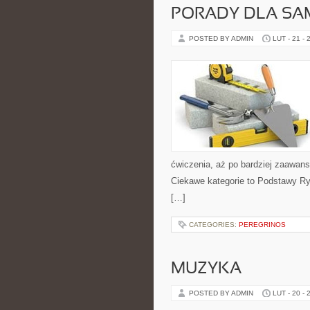
PORADY DLA S
POSTED BY ADMIN
LUT - 21 - 
ćwiczenia, aż po bardziej zaawans
Ciekawe kategorie to Podstawy Ry
[…]
CATEGORIES:
PEREGRINOS
MUZYKA
POSTED BY ADMIN
LUT - 20 - 