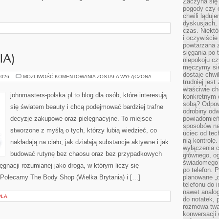
Zaczyna się
pogody czy 
chwili ląduj
dyskusjach, 
czas. Niektó
i oczywiście
powtarzana 
sięgania po 
IA)
niepokoju c
męczymy się
dostaje chwi
SHISEIDO
2026
MOŻLIWOŚĆ KOMENTOWANIA
ZOSTAŁA WYŁĄCZONA
trudniej jest
(JAPONIA)
właściwie c
johnmasters-polska.pl to blog dla osób, które interesują
konkretnym 
sobą? Odpow
się światem beauty i chcą podejmować bardziej trafne
odrobiny odw
decyzje zakupowe oraz pielęgnacyjne. To miejsce
powiadomień.
sposobów na 
stworzone z myślą o tych, którzy lubią wiedzieć, co
uciec od tec
nią kontrolę
nakładają na ciało, jak działają substancje aktywne i jak
wyłączenia c
budować rutynę bez chaosu oraz bez przypadkowych
głównego, ogr
świadomego 
ęgnacji rozumianej jako droga, w którym liczy się
po telefon. 
. Polecamy The Body Shop (Wielka Brytania) i […]
planowane „o
telefonu do 
nawet analog
PLA
do notatek, 
rozmowa twar
konwersacji 