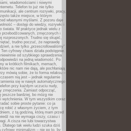
iami, wiadomościami i nowymi
nternetu. Telefon to już nie tylko
munikacji, ale centrum rozrywki, pracy,
często także miejsce, w którym
zed własnymi myślami. Z pozoru daje
olność – dostęp do wiedzy, rozrywki i
go świata. W praktyce jednak wielu z
ię przebodźcowanych, zmęczonych i
ej rozproszonych. Trudno się skupić,
miętać, trudno poczuć, że naprawdę
dzień, a nie tylko „przescrollowaliśmy”
 Ten cyfrowy chaos działa podstępnie.
 niewinnie od szybkiego sprawdzenia
odpowiedzi na jedną wiadomość. Po
emy w krótkich filmikach, memach,
które nic nam nie dają, ale pochłaniają
rzy mówią sobie, że to forma relaksu –
 czasem nią jest – jednak regularnie
zamienia się w nawyk automatycznego
telefon przy każdym uczuciu nudy,
zy zmęczenia. Zamiast odpocząć,
 jeszcze bardziej, bo mózg nie
li wytchnienia. W tym wszystkim coraz
 zadać sobie proste pytanie: co ja
hcę robić z własnym życiem, z tym
dniem, z tą godziną, którą mam przed
iedź na nie wymaga ciszy, czasu i
agi. A cisza nie lubi towarzystwa
 Dlatego tak wielu ludzi szuka dziś
cyfrowy minimalizm – nie po to, by