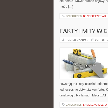
się detale. Nawet drobne objawy p
może […]
CATEGORIES:
BEZPIECZEŃSTWO I
FAKTY I MITY W 
POSTED BY ADMIN
LUT - 18 - 
powstają tak, aby ułatwiać orienta
jednocześnie dotykają komfortu. Ka
ginekologii. Na łamach MediluxCli
CATEGORIES:
LATAJACACHOLERA