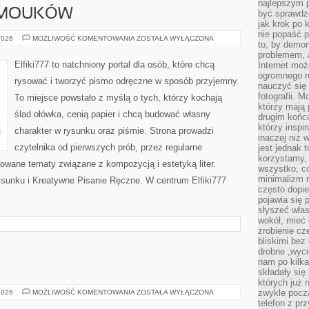
najlepszym 
AMOUKÓW
być sprawd
jak krok po 
nie popaść p
PORADY
2026
MOŻLIWOŚĆ KOMENTOWANIA
ZOSTAŁA WYŁĄCZONA
to, by demon
DLA
SAMOUKÓW
problemem, 
Elfiki777 to natchniony portal dla osób, które chcą
Internet moż
ogromnego r
rysować i tworzyć pismo odręczne w sposób przyjemny.
nauczyć się
fotografii. 
To miejsce powstało z myślą o tych, którzy kochają
którzy mają
ślad ołówka, cenią papier i chcą budować własny
drugim końc
którzy inspi
charakter w rysunku oraz piśmie. Strona prowadzi
inaczej niż 
czytelnika od pierwszych prób, przez regularne
jest jednak 
korzystamy,
owane tematy związane z kompozycją i estetyką liter.
wszystko, c
minimalizm 
sunku i Kreatywne Pisanie Ręczne. W centrum Elfiki777
często dopie
pojawia się
słyszeć włas
wokół, mieć 
zrobienie c
bliskimi bez
drobne „wyci
nam po kilka
składały się
których już n
MUZYKA
zwykle pocz
2026
MOŻLIWOŚĆ KOMENTOWANIA
ZOSTAŁA WYŁĄCZONA
telefon z pr