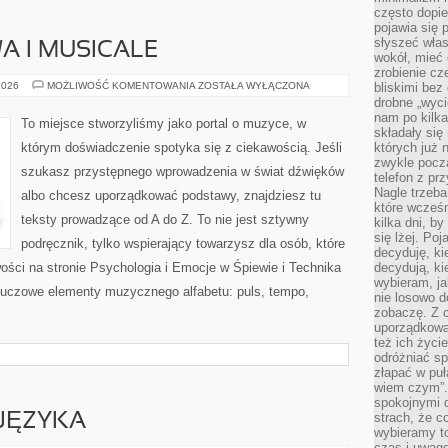
często dopie
pojawia się
słyszeć włas
A I MUSICALE
wokół, mieć 
zrobienie c
MUZYKA
2026
MOŻLIWOŚĆ KOMENTOWANIA
ZOSTAŁA WYŁĄCZONA
bliskimi bez
FILMOWA
drobne „wyci
I
nam po kilka
MUSICALE
To miejsce stworzyliśmy jako portal o muzyce, w
składały się
którym doświadczenie spotyka się z ciekawością. Jeśli
których już n
zwykle pocz
szukasz przystępnego wprowadzenia w świat dźwięków
telefon z pr
Nagle trzeba
albo chcesz uporządkować podstawy, znajdziesz tu
które wcześn
teksty prowadzące od A do Z. To nie jest sztywny
kilka dni, b
się lżej. Po
podręcznik, tylko wspierający towarzysz dla osób, które
decyduję, ki
ści na stronie Psychologia i Emocje w Śpiewie i Technika
decydują, k
wybieram, ja
luczowe elementy muzycznego alfabetu: puls, tempo,
nie losowo d
zobaczę. Z 
uporządkowa
też ich życie
odróżniać sp
złapać w puł
wiem czym”.
spokojnymi 
strach, że c
JĘZYKA
wybieramy t
czas i uwagę