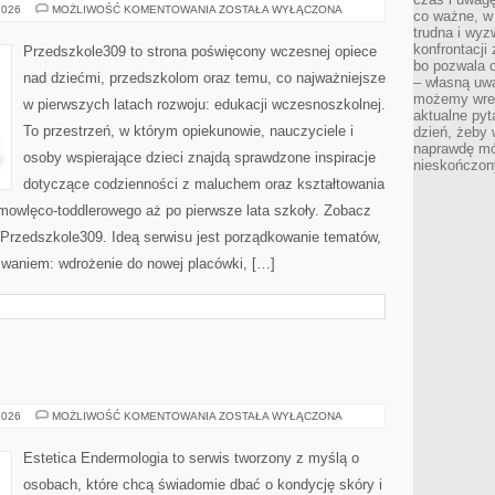
ROZWÓJ
2026
MOŻLIWOŚĆ KOMENTOWANIA
ZOSTAŁA WYŁĄCZONA
co ważne, w 
MOWY
trudna i wy
I
JĘZYKA
konfrontacj
Przedszkole309 to strona poświęcony wczesnej opiece
bo pozwala 
nad dziećmi, przedszkolom oraz temu, co najważniejsze
– własną uw
możemy wres
w pierwszych latach rozwoju: edukacji wczesnoszkolnej.
aktualne pyt
To przestrzeń, w którym opiekunowie, nauczyciele i
dzień, żeby 
naprawdę mój
osoby wspierające dzieci znajdą sprawdzone inspiracje
nieskończony
dotyczące codzienności z maluchem oraz kształtowania
emowlęco-toddlerowego aż po pierwsze lata szkoły. Zobacz
Przedszkole309. Ideą serwisu jest porządkowanie tematów,
wyzwaniem: wdrożenie do nowej placówki, […]
ENDERMOLOGIA
2026
MOŻLIWOŚĆ KOMENTOWANIA
ZOSTAŁA WYŁĄCZONA
Estetica Endermologia to serwis tworzony z myślą o
osobach, które chcą świadomie dbać o kondycję skóry i