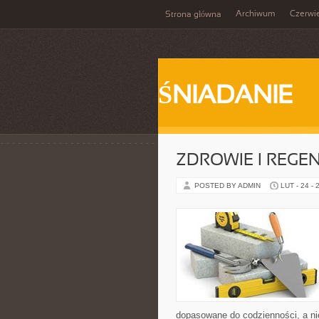
Archiwum
Czerwi
Strona główna
ŚNIADANIE
ZDROWIE I REGE
POSTED BY ADMIN
LUT - 24 - 
dopasowane do codzienności, a nie