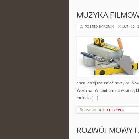
MUZYKA FILMOW
POSTED BY ADMIN
LUT - 16 - 
chcą lepiej rozumieć muzykę. Nowo
Wokalna. W centrum serwisu są k
melodia […]
CATEGORIES:
FILETYPES
ROZWÓJ MOWY I 