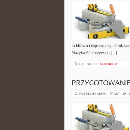
tu bliższa i daje się czytać tak s
Muzyka Alternatywna i […]
CATEGORIES:
AKCESORIA
PRZYGOTOWANIE
POSTED BY ADMIN
LUT - 19 - 