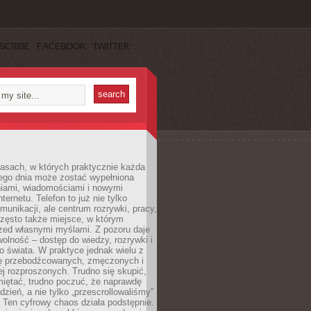
SCRIBE
FACEBOOK
TWITTER
asach, w których praktycznie każda
ego dnia może zostać wypełniona
iami, wiadomościami i nowymi
nternetu. Telefon to już nie tylko
munikacji, ale centrum rozrywki, pracy,
często także miejsce, w którym
zed własnymi myślami. Z pozoru daje
olność – dostęp do wiedzy, rozrywki i
go świata. W praktyce jednak wielu z
ię przebodźcowanych, zmęczonych i
ej rozproszonych. Trudno się skupić,
miętać, trudno poczuć, że naprawdę
dzień, a nie tylko „przescrollowaliśmy”
 Ten cyfrowy chaos działa podstępnie.