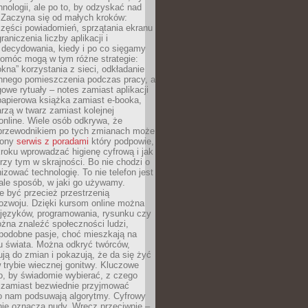
hnologii, ale po to, by odzyskać nad
. Zaczyna się od małych kroków:
zęści powiadomień, sprzątania ekranu
aniczenia liczby aplikacji i
decydowania, kiedy i po co sięgamy
Pomóc mogą w tym różne strategie:
kna” korzystania z sieci, odkładanie
innego pomieszczenia podczas pracy, a
owe rytuały – notes zamiast aplikacji
papierowa książka zamiast e-booka,
zą w twarz zamiast kolejnej
online. Wiele osób odkrywa, że
przewodnikiem po tych zmianach może
zony
serwis z poradami
który podpowie,
kroku wprowadzać higienę cyfrową i jak
rzy tym w skrajności. Bo nie chodzi o
izować technologię. To nie telefon jest
ale sposób, w jaki go używamy.
e być przecież przestrzenią
ozwoju. Dzięki kursom online można
 języków, programowania, rysunku czy
Można znaleźć społeczności ludzi,
 podobne pasje, choć mieszkają na
u świata. Można odkryć twórców,
rują do zmian i pokazują, że da się żyć
w trybie wiecznej gonitwy. Kluczowe
to, by świadomie wybierać, z czego
 zamiast bezwiednie przyjmować
o nam podsuwają algorytmy. Cyfrowy
nie oznacza nudy. Wręcz przeciwnie –