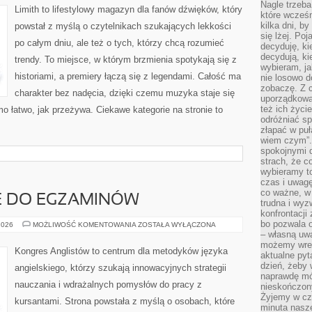
Nagle trzeba
Limith to lifestylowy magazyn dla fanów dźwięków, który
które wcześn
kilka dni, b
powstał z myślą o czytelnikach szukających lekkości
się lżej. Po
po całym dniu, ale też o tych, którzy chcą rozumieć
decyduję, ki
decydują, k
trendy. To miejsce, w którym brzmienia spotykają się z
wybieram, ja
historiami, a premiery łączą się z legendami. Całość ma
nie losowo d
zobaczę. Z 
charakter bez nadęcia, dzięki czemu muzyka staje się
uporządkowa
też ich życie
amo łatwo, jak przeżywa. Ciekawe kategorie na stronie to
odróżniać sp
złapać w puł
wiem czym”.
spokojnymi 
strach, że c
wybieramy t
czas i uwagę
co ważne, w 
 DO EGZAMINÓW
trudna i wy
konfrontacj
bo pozwala 
PRZYGOTOWANIE
2026
MOŻLIWOŚĆ KOMENTOWANIA
ZOSTAŁA WYŁĄCZONA
DO
– własną uw
EGZAMINÓW
możemy wres
Kongres Anglistów to centrum dla metodyków języka
aktualne pyt
dzień, żeby 
angielskiego, którzy szukają innowacyjnych strategii
naprawdę mój
nauczania i wdrażalnych pomysłów do pracy z
nieskończony
Żyjemy w cz
kursantami. Strona powstała z myślą o osobach, które
minuta nasz