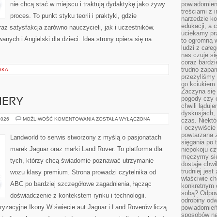
nie chcą stać w miejscu i traktują dydaktykę jako żywy
powiadomien
treściami z i
proces. To punkt styku teorii i praktyki, gdzie
narzędzie ko
edukacji, a 
raz satysfakcja zarówno nauczycieli, jak i uczestników.
uciekamy pr
ych i Angielski dla dzieci. Idea strony opiera się na
to ogromną w
ludzi z całe
nas czuje s
coraz bardzi
trudno zapa
SKA
przeżyliśmy 
go kciukiem.
Zaczyna się
pogody czy 
IERY
chwili ląduj
dyskusjach, 
NOWOŚCI
2026
MOŻLIWOŚĆ KOMENTOWANIA
ZOSTAŁA WYŁĄCZONA
czas. Niektó
I
i oczywiście
PREMIERY
powtarzana 
Landworld to serwis stworzony z myślą o pasjonatach
sięgania po 
marek Jaguar oraz marki Land Rover. To platforma dla
niepokoju c
męczymy się
tych, którzy chcą świadomie poznawać utrzymanie
dostaje chwi
trudniej jest
wozu klasy premium. Strona prowadzi czytelnika od
właściwie c
ABC po bardziej szczegółowe zagadnienia, łącząc
konkretnym 
sobą? Odpow
doświadczenie z kontekstem rynku i technologii.
odrobiny odw
ryzacyjne Ikony W świecie aut Jaguar i Land Roverów liczą
powiadomień.
sposobów na 