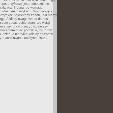
epoce cyfrowej jest jednocześnie
zwalająca. Trudna, bo wymaga
i z własnymi nawykami. Wyzwalająca,
odzyskać największy zasób, jaki mamy
agę. A kiedy uwaga wraca do nas,
zcie zadać sobie stare, ale wciąż
anie: jak chcę przeżyć dzisiejszy
wieczorem mieć poczucie, że to był
 dzień, a nie tylko kolejny epizod w
m scrollowaniu cudzych historii.