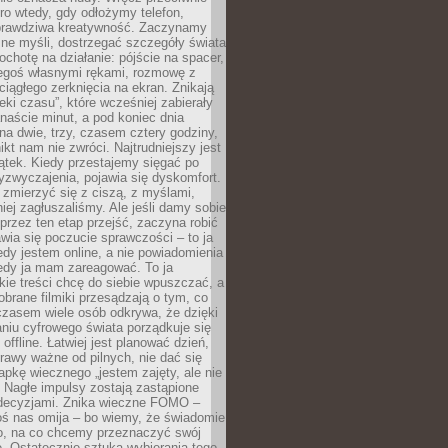
ro wtedy, gdy odłożymy telefon,
 prawdziwa kreatywność. Zaczynamy
ne myśli, dostrzegać szczegóły świata
ochotę na działanie: pójście na spacer,
zegoś własnymi rękami, rozmowę z
 ciągłego zerknięcia na ekran. Znikają
eki czasu”, które wcześniej zabierały
naście minut, a pod koniec dnia
 na dwie, trzy, czasem cztery godziny,
ikt nam nie zwróci. Najtrudniejszy jest
ątek. Kiedy przestajemy sięgać po
zyzwyczajenia, pojawia się dyskomfort.
 zmierzyć się z ciszą, z myślami,
iej zagłuszaliśmy. Ale jeśli damy sobie
y przez ten etap przejść, zaczyna robić
jawia się poczucie sprawczości – to ja
edy jestem online, a nie powiadomienia
iedy ja mam zareagować. To ja
kie treści chcę do siebie wpuszczać, a
obrane filmiki przesądzają o tym, co
czasem wiele osób odkrywa, że dzięki
niu cyfrowego świata porządkuje się
 offline. Łatwiej jest planować dzień,
rawy ważne od pilnych, nie dać się
apkę wiecznego „jestem zajęty, ale nie
 Nagłe impulsy zostają zastąpione
decyzjami. Znika wieczne FOMO –
oś nas omija – bo wiemy, że świadomie
o, na co chcemy przeznaczyć swój
. Ostatecznie sztuka wybierania tego,